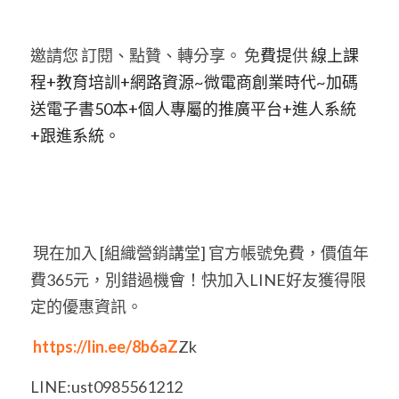
邀請您 訂閱、點贊、轉分享。 免
費提
供
 線上課
程+教育培訓+網路資源~微電商創業時代~加碼
送電子書50本+個人專屬的推廣平台+進人系統
+跟進系統。
​ 現在加入 [組織營銷講堂] 官方帳號免費，價值年
費365元，別錯過機會！快加入LINE好友獲得限
定的優惠資訊。
 https://lin.ee/8b6aZ
Zk 
LINE:ust0985561212