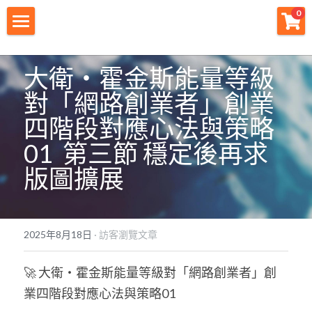
×
0
商品分類
財神首頁
大衛・霍金斯能量等級
所有商品分類
財神宗旨
對「網路創業者」創業
創業痛點
四階段對應心法與策略
01  第三節 穩定後再求
團隊資源
版圖擴展
註冊會員
免費下載
2025年8月18日
·
訪客瀏覽文章
最新消息
🚀 大衛・霍金斯能量等級對「網路創業者」創
創業商城
業四階段對應心法與策略01