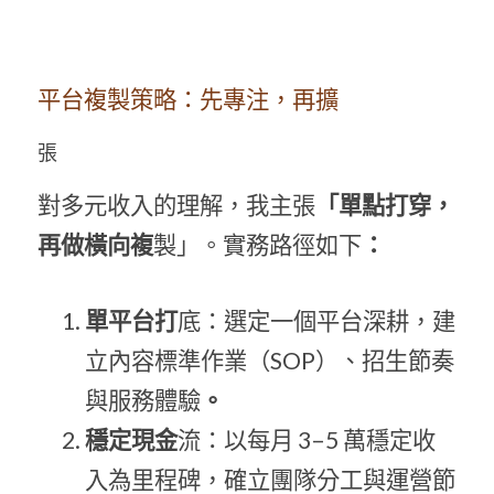
平台複製策略：先專注，再擴
張
對多元收入的理解，我主張
「單點打穿，
再做橫向複
製」。實務路徑如下
：
單平台打
底：選定一個平台深耕，建
立內容標準作業（SOP）、招生節奏
與服務體驗
。
穩定現金
流：以每月 3–5 萬穩定收
入為里程碑，確立團隊分工與運營節