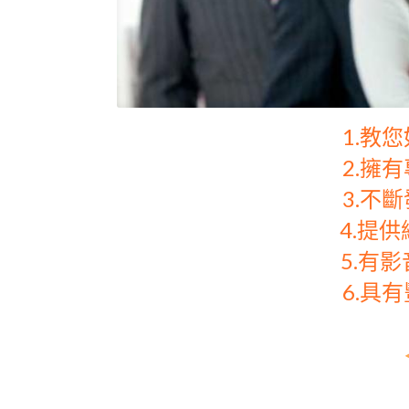
1.教
2.擁
3.不
4.提
5.有
6.具