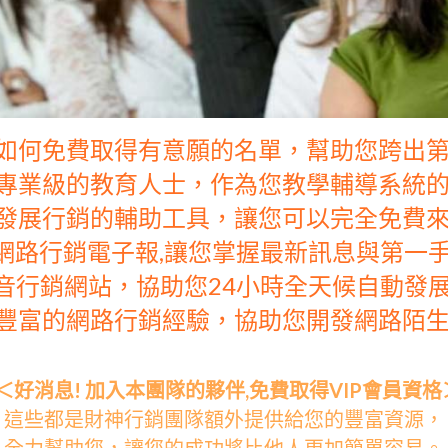
您如何免費取得有意願的名單，幫助您跨出
有專業級的教育人士，作為您教學輔導系統
斷發展行銷的輔助工具，讓您可以完全免費
供網路行銷電子報,讓您掌握最新訊息與第一
影音行銷網站，協助您24小時全天候自動發
有豐富的網路行銷經驗，協助您開發網路陌
＜好消息
! 
加入本團隊的夥伴
,
免費取得VIP會員資格
這些都是財神行銷團隊額外提供給您的豐富資源，
全力幫助您，讓您的成功將比他人更加簡單容易。
了解更多...