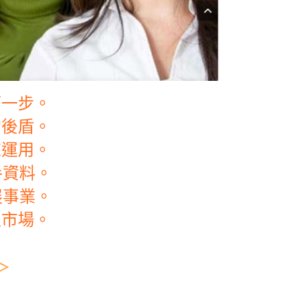
第一步。
的後盾。
來運用。
手資料。
展事業。
生市場。
＞