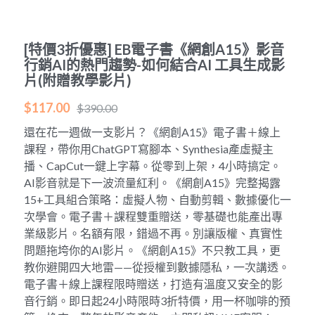
POWERED BY
[特價3折優惠] EB電子書《網創A15》影音
行銷AI的熱門趨勢-如何結合AI 工具生成影
片(附贈教學影片)
$117.00
$390.00
還在花一週做一支影片？《網創A15》電子書＋線上
課程，帶你用ChatGPT寫腳本、Synthesia產虛擬主
播、CapCut一鍵上字幕。從零到上架，4小時搞定。
AI影音就是下一波流量紅利。《網創A15》完整揭露
15+工具組合策略：虛擬人物、自動剪輯、數據優化一
次學會。電子書＋課程雙重贈送，零基礎也能產出專
業級影片。名額有限，錯過不再。別讓版權、真實性
問題拖垮你的AI影片。《網創A15》不只教工具，更
教你避開四大地雷——從授權到數據隱私，一次講透。
電子書＋線上課程限時贈送，打造有溫度又安全的影
音行銷。即日起24小時限時3折特價，用一杯咖啡的預