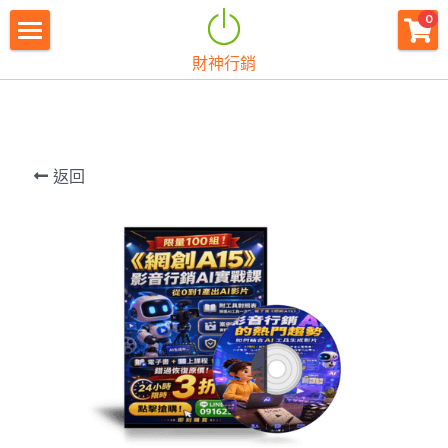
×
0
商品分類
財神行銷
財神首頁
所有商品分類
財神宗旨
創業痛點
返回
團隊資源
註冊會員
免費下載
最新消息
創業商城