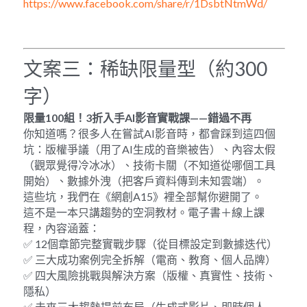
https://www.facebook.com/share/r/1DsbtNtmWd/
文案三：稀缺限量型（約300
字）
限量
100
組！
3
折入手
AI
影音實戰課
——
錯過不再
你知道嗎？很多人在嘗試AI影音時，都會踩到這四個
坑：版權爭議（用了AI生成的音樂被告）、內容太假
（觀眾覺得冷冰冰）、技術卡關（不知道從哪個工具
開始）、數據外洩（把客戶資料傳到未知雲端）。
這些坑，我們在《網創A15》裡全部幫你避開了。
這不是一本只講趨勢的空洞教材。電子書＋線上課
程，內容涵蓋：
✅ 12個章節完整實戰步驟（從目標設定到數據迭代）
✅ 三大成功案例完全拆解（電商、教育、個人品牌）
✅ 四大風險挑戰與解決方案（版權、真實性、技術、
隱私）
✅ 未來三大趨勢提前布局（生成式影片、即時個人