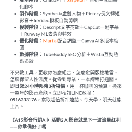
化腳本
製作階段
：Synthesia虛擬人物＋Pictory長文轉短
影音＋InVideo模板自動剪輯
後製階段
：Descript文字剪輯＋CapCut一鍵字幕
＋Runway ML去背與特效
優化階段
：
Murf.ai
配音調整＋Canva AI多版本縮
圖
數據階段
：TubeBuddy SEO分析＋Wistia互動熱
點追蹤
不只教工具，更教你怎麼組合、怎麼避開版權地雷、
怎麼保留人性溫度。從零到專業，一本課程打通關。
即日起
24
小時限時
3
折特價
，用一杯咖啡的預算，換來
一整年的影音產能。立即私訊LINE客服：
0916233176
，索取超值折扣連結。今天學，明天就能
上片。
《
A15
影音行銷
AI
》活動
2 AI
影音就是下一波流量紅利
——
你準備好了嗎