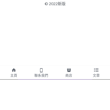
© 2022新版
主頁
聯系我們
商店
文章
此網站通過 Strikingly 創建。
立即免費擁有一個網站！
CREATE A SITE WITH
开始创建