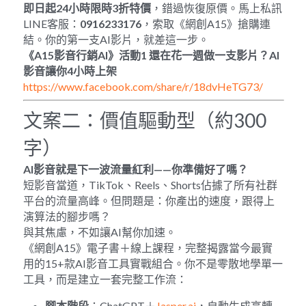
即日起
24
小時限時
3
折特價
，錯過恢復原價。馬上私訊
LINE客服：
0916233176
，索取《網創A15》搶購連
結。你的第一支AI影片，就差這一步。
《
A15
影音行銷
AI
》活動
1 
還在花一週做一支影片？
AI
影音讓你
4
小時上架
https://www.facebook.com/share/r/18dvHeTG73/
文案二：價值驅動型（約300
字）
AI
影音就是下一波流量紅利
——
你準備好了嗎？
短影音當道，TikTok、Reels、Shorts佔據了所有社群
平台的流量高峰。但問題是：你產出的速度，跟得上
演算法的腳步嗎？
與其焦慮，不如讓AI幫你加速。
《網創A15》電子書＋線上課程，完整揭露當今最實
用的15+款AI影音工具實戰組合。你不是零散地學單一
工具，而是建立一套完整工作流：
腳本階段
：ChatGPT＋
Jasper.ai
，自動生成高轉