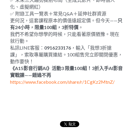
化、虛擬網紅）
✅ 附錄工具一覽表＋常見Q&A＋延伸社群資源
更何況，這套課程原本的價值遠超定價。但今天——
只
有
24
小時，限量
100
組，
3
折特價
。
我們不希望你想學的時候，只能看著原價猶豫。現在
就行動。
私訊LINE客服：
0916233176
，輸入「我想3折搶
課」，索取專屬購買連結。100組售完立即關閉優惠，
動作要快！
《
A15
影音行銷
AI
》活動
3 
限量
100
組！
3
折入手
AI
影音
實戰課
——
錯過不再
https://www.facebook.com/share/r/1CgKz2MtnZ/