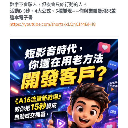
數字不會騙人，但機會只給行動的人。
活動
B 3
秒、
4
大公式、
5
種變現
——
你與業績暴漲只差
這本電子書
https://youtube.com/shorts/xLQnCIMBHI8