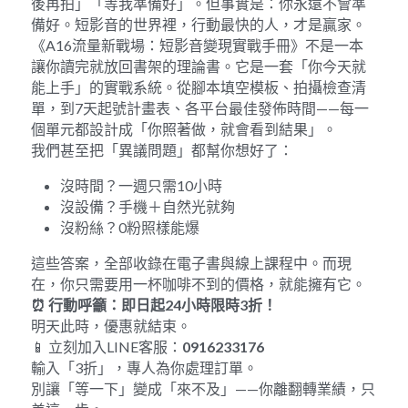
後再拍」「等我準備好」。但事實是：你永遠不會準
備好。短影音的世界裡，行動最快的人，才是贏家。
《A16流量新戰場：短影音變現實戰手冊》不是一本
讓你讀完就放回書架的理論書。它是一套「你今天就
能上手」的實戰系統。從腳本填空模板、拍攝檢查清
單，到7天起號計畫表、各平台最佳發佈時間——每一
個單元都設計成「你照著做，就會看到結果」。
我們甚至把「異議問題」都幫你想好了：
沒時間？一週只需10小時
沒設備？手機＋自然光就夠
沒粉絲？0粉照樣能爆
這些答案，全部收錄在電子書與線上課程中。而現
在，你只需要用一杯咖啡不到的價格，就能擁有它。
⏰ 
行動呼籲：即日起
24
小時限時
3
折！
明天此時，優惠就結束。
📱 立刻加入LINE客服：
0916233176
輸入「3折」，專人為你處理訂單。
別讓「等一下」變成「來不及」——你離翻轉業績，只