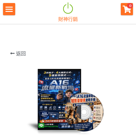
×
0
商品分類
財神行銷
財神首頁
所有商品分類
財神宗旨
創業痛點
返回
團隊資源
註冊會員
免費下載
最新消息
創業商城