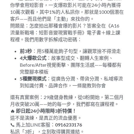
你學會用短影音，一支爆款影片可能在24小時內獲得
10萬次觀看，其中1%的人私訊你，那就是1000個潛在
客戶——而且他們是「主動」來找你的。
問題是：怎麼拍出那種會爆的影片？答案全在《A16
流量新戰場：短影音變現實戰手冊》電子書＋線上課
程裡。我們用數字拆解成功密碼：
前
3
秒
：用5種萬能鉤子句型，讓觀眾捨不得滑走
4
大爆款公式
：故事型成交、翻轉人生案例、
Before/After視覺衝擊、團隊生活感——每種都有
完整腳本模板
5
種變現模式
：從廣告分潤、帶貨分潤、私域導流
到知識付費、品牌合作，一條龍教到你會
還有真實案例：29歲健身教練，從0粉開始，第二個月
月收突破20萬——她的每一步，我們都寫在課程裡。
🔥
即日起
24
小時限時
3
折特價！
這不是演練，是真正的流血優惠。
📞 馬上加LINE客服：
0916233176
私訊「3折」，立刻取得購買連結。