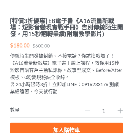
POWERED BY
[特價3折優惠] EB電子書《A16流量新戰
場：短影音變現實戰手冊》告別傳統陌生開
發，用15秒翻轉業績(附贈教學影片)
$180.00
$600.00
傳統陌生開發被封鎖、不接電話？你該換戰場了！
《A16流量新戰場》電子書＋線上課程，教你用15秒
短影音讓客戶主動私訊你。故事型成交、Before/After
模板、0粉變現秘訣全收錄。
⏰ 24小時限時3折！立即加LINE：0916233176 別讓
業績睡著，今天就行動！
數量
加入購物車