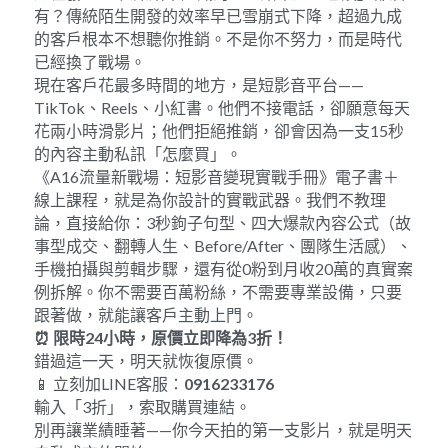
有？傳統陌生開發的效率早已雪崩式下降，超過九成
的客戶根本不想聽你推銷。不是你不努力，而是時代
已經換了戰場。
現在客戶花最多時間的地方，是短影音平台——
TikTok、Reels、小紅書。他們不接電話，卻願意每天
花兩小時滑影片；他們拒絕推銷，卻會因為一支15秒
的內容主動私訊「怎麼買」。
《A16流量新戰場：短影音變現實戰手冊》電子書＋
線上課程，就是為你設計的實戰武器。我們不教理
論，直接給你：3秒鉤子句型、四大爆款內容公式（故
事型成交、翻轉人生、Before/After、團隊生活感）、
手機拍攝與剪輯步驟，還有從0粉到月收20萬的真實案
例拆解。你不需要百萬粉絲，不需要專業設備，只要
跟著做，就能讓客戶主動上門。
⏰ 
限時
24
小時，原價立即降為
3
折！
錯過這一天，明天就恢復原價。
📱 立刻加LINE客服：
0916233176
輸入「3折」，索取購買連結。
別再讓業績睡著——你今天拍的第一支影片，就是明天