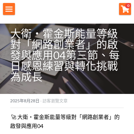
×
0
商品分類
財神首頁
大衛・霍金斯能量等級
所有商品分類
財神宗旨
對「網路創業者」的啟
創業痛點
發與應用04
第三節、每
日感恩練習與轉化挑戰
團隊資源
為成長
註冊會員
免費下載
2025年8月28日
·
訪客瀏覽文章
最新消息
🚀 大衛・霍金斯能量等級對「網路創業者」的
創業商城
啟發與應用04