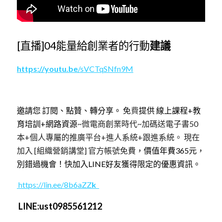
[直播]04能量給創業者的行動
建議
h
ttp
s://youtu.b
e
/sVCTqSNfn9M
邀請您 訂閱、點贊、轉分享。 
免
費
提供 線上課程+教
育培訓+網路資源
~微電商創業時代~加碼送電子書50
本+個人專屬的推廣平台+進人系統+跟進系統。 現在
加入 [組織營銷講堂] 官方帳號免費
，價值年費365元，
別錯過機會！快加入LINE好友獲得限定的優惠資訊。
 https://lin.ee/8b6aZZ
k  
LINE:ust0985561212