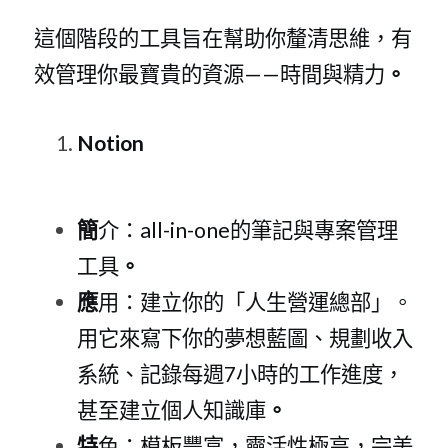
這個階段的工具旨在幫助你釐清思維，有
效管理你最寶貴的資
源—
—時間與精力
。
Notio
n
簡
介
：all-in-on
e的筆記與專案管理
工具
。
應
用：建立你的「人生營運總部」。
用它來寫下你的夢想藍圖、規劃收入
系統、記錄每
週
7小時的工作進度，
甚至建立個人知識庫
。
特
色：模板豐富，靈活性極高，完美