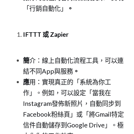
「行銷自動化」
。
IFTTT
或 Zapie
r
簡
介：線上自動化流程工具，可以連
結不
同Ap
p與服務
。
應
用：實現真正的「系統為你工
作」。例如，可以設定「當我
在
Instagra
m發佈新照片，自動同步
到
Faceboo
k粉絲頁」或「
將Gmai
l特定
信件自動儲存
到Google Driv
e」。極