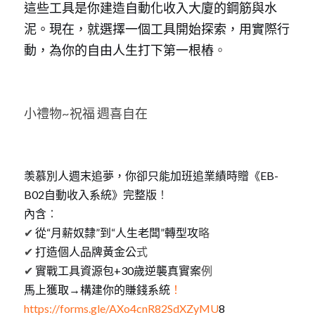
這些工具是你建造自動化收入大廈的鋼筋與水
泥。現在，就選擇一個工具開始探索，用實際行
動，為你的自由人生打下第一根樁
。
小禮物~祝福 週喜自在    
羡慕別人週末追夢，你卻只能加班追業績時贈
《EB-
B0
2自動收入系統》完整版
！
內含
：
✔
從
“月薪奴
隸
”
到
“人生老
闆
”轉型攻
略
✔
 打造個人品牌黃金公
式
✔
 實戰工具資源
包+3
0歲逆襲真實案
例
馬上獲取→構建你的賺錢系統
！
https://forms.gle/AXo4cnR82SdXZyMU
8