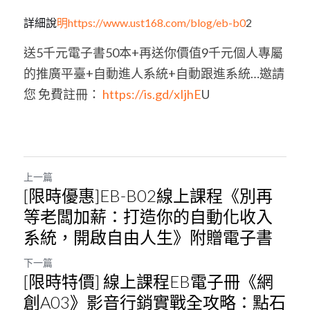
詳細說
明https://www.ust168.com/blog/eb-b0
2
送5千元電子書50本+再送你價值9千元個人專屬
的推廣平臺+自動進人系統+自動跟進系統…邀請
您 免費註冊：
 https://is.gd/xIjhE
U
上一篇
[限時優惠]EB-B02線上課程《別再
等老闆加薪：打造你的自動化收入
系統，開啟自由人生》附贈電子書
下一篇
[限時特價] 線上課程EB電子冊《網
創A03》影音行銷實戰全攻略：點石