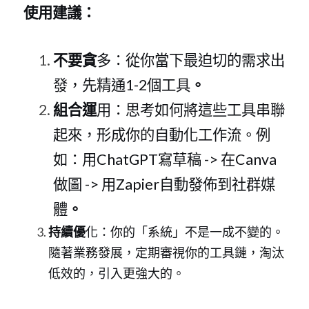
使用建議：
不要貪
多：從你當下最迫切的需求出
發，先精
通1-
2個工具
。
組合運
用：思考如何將這些工具串聯
起來，形成你的自動化工作流。例
如：
用ChatGP
T寫草
稿 ->
在Canv
a
做
圖 ->
用Zapie
r自動發佈到社群媒
體
。
持續優
化：你的「系統」不是一成不變的。
隨著業務發展，定期審視你的工具鏈，淘汰
低效的，引入更強大的。