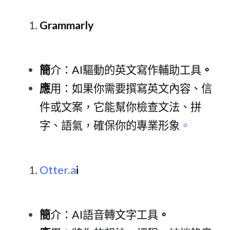
Grammarl
y
簡
介
：A
I驅動的英文寫作輔助工具
。
應
用：如果你需要撰寫英文內容、信
件或文案，它能幫你檢查文法、拼
字、語氣，確保你的專業形象
。
Otter.a
i
簡
介
：A
I語音轉文字工具
。