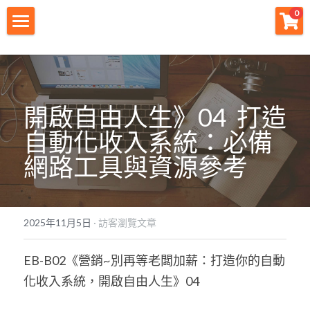
×
0
商品分類
財神首頁
所有商品分類
財神宗旨
開啟自由人生》04  打造
創業痛點
自動化收入系統：必備
團隊資源
網路工具與資源參考
註冊會員
免費下載
2025年11月5日
·
訪客瀏覽文章
最新消息
EB-B02《營銷~別再等老闆加薪：打造你的自動
創業商城
化收入系統，開啟自由人生》04