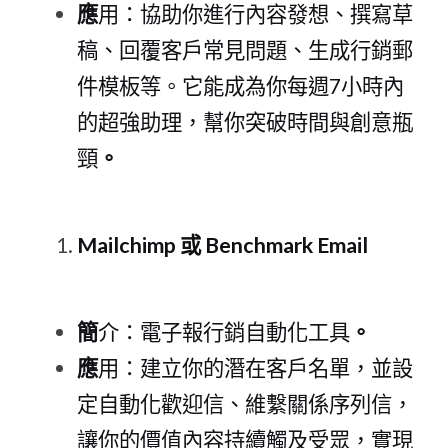
應
用：協助你進行內容發想、撰寫草
稿、回覆客戶常見問題、生成行銷郵
件模板等。它能成為你每
週
7小時內
的超強助理，幫你突破時間與創意瓶
頸
。
Mailchimp
或 Benchmark Emai
l
簡
介：電子報行銷自動化工具
。
應
用：建立你的潛在客戶名單，並設
定自動化歡迎信、維繫關係序列信，
讓你的價值內容持續觸及受眾，實現