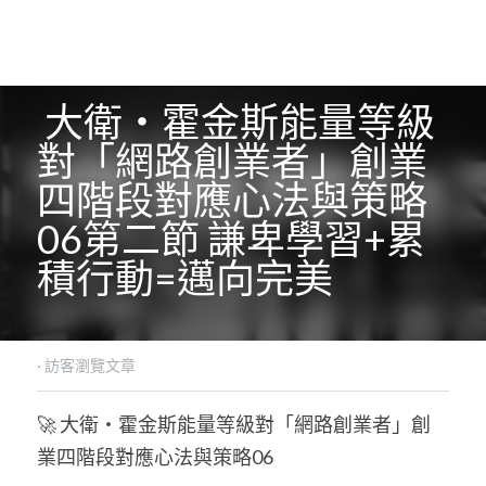
 大衛・霍金斯能量等級
對「網路創業者」創業
四階段對應心法與策略
06
第二節 謙卑學習+累
積行動=邁向完美
·
訪客瀏覽文章
🚀 大衛・霍金斯能量等級對「網路創業者」創
業四階段對應心法與策略06