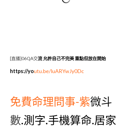
[直播]06QA交
流 允許自己不完美 重點但放在開始
https://yo
utu.be/luARYwJy0Dc
免費命理問事-紫
微斗
數
.測字.手機算命.居家