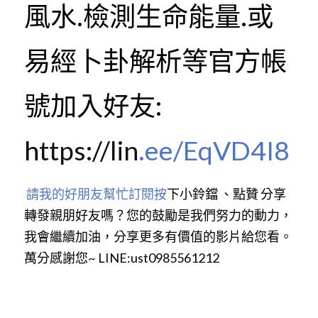
風水.檢測生命能量.或
易經卜卦解析等官方帳
號加入好友:  
h
ttps://lin
.ee/EqVD4I8
 請我的好朋友幫忙訂閱
按
下小鈴鐺 、點贊 分享
轉發親朋好友嗎？您的鼓勵是我們努力的動力，
我會繼續加油，分享更多有價值的影片給您看。
萬分感謝您~ LINE:ust0985561212