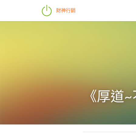
財神行銷
《厚道