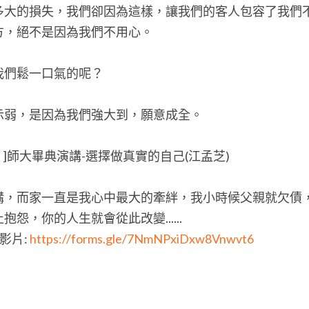
多大的損失，我們卻因為這樣，讓我們的客人包容了我們
方，絕不是因為我們不用心。
我們鬆一口氣的呢？
示弱，是因為我們強大到，願意成全。
片]師大畢典演講-選擇做真實的自己(江孟芝)
講，而家一直是我心中最大的牽絆，我小時候父親就欠債
怨，你的人生就會從此改變......
片: 
https://forms.gle/7NmNPxiDxw8Vnwvt6