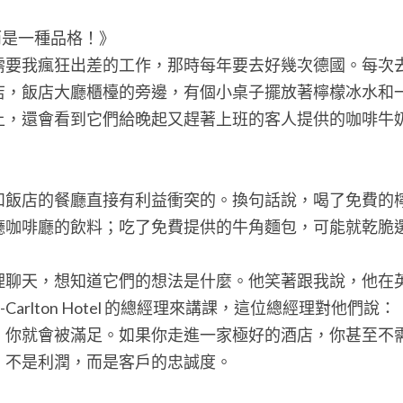
而是一種品格！》 
需要我瘋狂出差的工作，那時每年要去好幾次德國。每次
店，飯店大廳櫃檯的旁邊，有個小桌子擺放著檸檬冰水和
上，還會看到它們給晚起又趕著上班的客人提供的咖啡牛
和飯店的餐廳直接有利益衝突的。換句話說，喝了免費的
廳咖啡廳的飲料；吃了免費提供的牛角麵包，可能就乾脆
理聊天，想知道它們的想法是什麼。他笑著跟我說，他在
tz-Carlton Hotel 的總經理來講課，這位總經理對他
，你就會被滿足。如果你走進一家極好的酒店，你甚至不
，不是利潤，而是客戶的忠誠度。