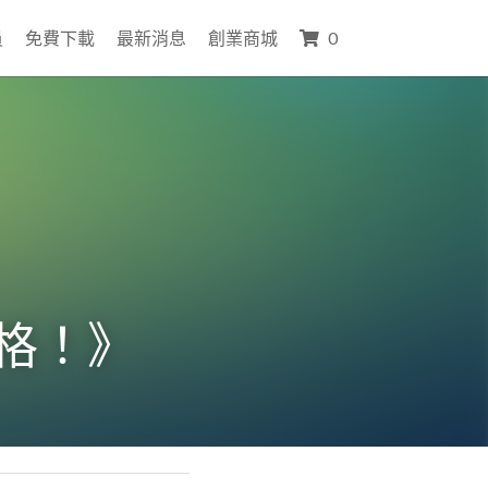
員
免費下載
最新消息
創業商城
0
格！》