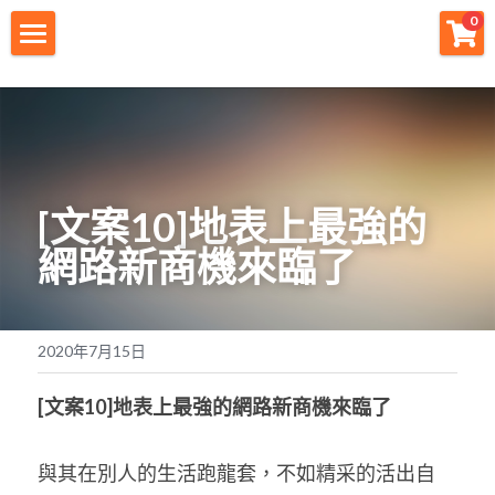
×
0
商品分類
財神首頁
所有商品分類
財神宗旨
創業痛點
[
文案
10]
地表上最強的
團隊資源
網路新商機來臨了
註冊會員
免費下載
2020年7月15日
最新消息
[
文案
10]
地表上最強的網路新商機來臨了
創業商城
與其在別人的生活跑龍套，不如精采的活出自