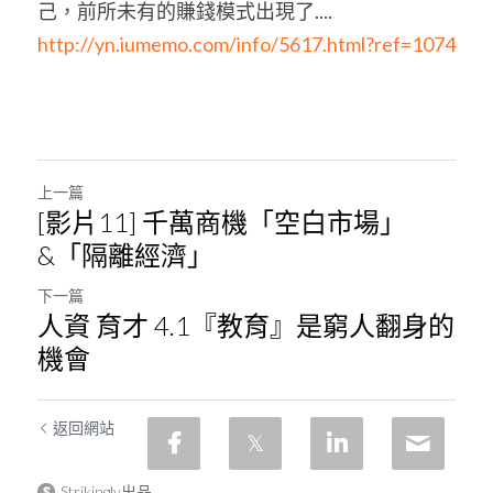
POWERED BY
己，前所未有的賺錢模式出現了....
http://yn.iumemo.com/info/5617.html?ref=1074
上一篇
[影片11] 千萬商機「空白市場」
&「隔離經濟」
下一篇
人資 育才 4.1『教育』是窮人翻身的
機會
返回網站
Strikingly出品