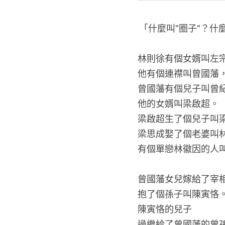
 「什麼叫"圈子"？什麼
林則徐有個女婿叫左
他有個連襟叫曾國藩
曾國藩有個兒子叫曾
他的女婿叫梁啟超。
梁啟超生了個兒子叫
梁思成娶了個老婆叫
有個單戀林徽因的人
曾國藩女兒嫁給了宰
抱了個孫子叫陳寅恪
陳寅恪的兒子
過繼給了曾國藩的曾