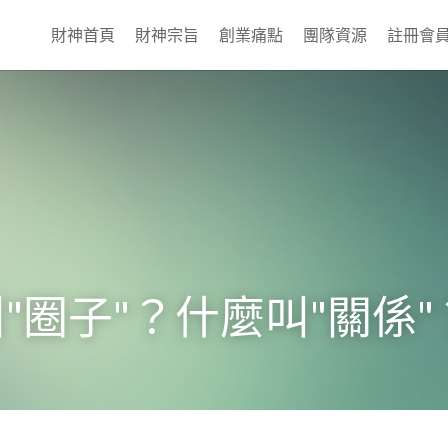
財神首頁
財神宗旨
創業痛點
團隊資源
註冊會
"圈子"？什麼叫"關係"