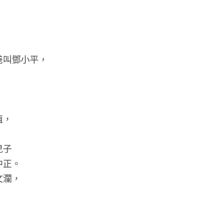
，
爸叫鄧小平，
，
植，
兒子
中正。
文瀾，