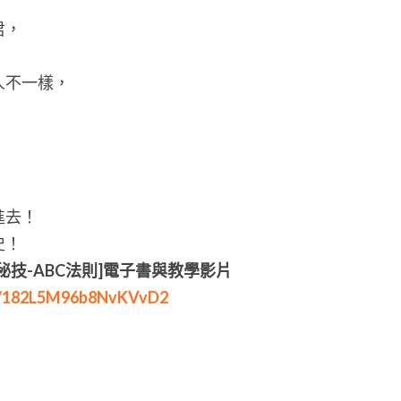
君，
，
人不一樣，
進去！
史！
秘技-ABC法則]電子書與教學影片
ms/182L5M96b8NvKVvD2