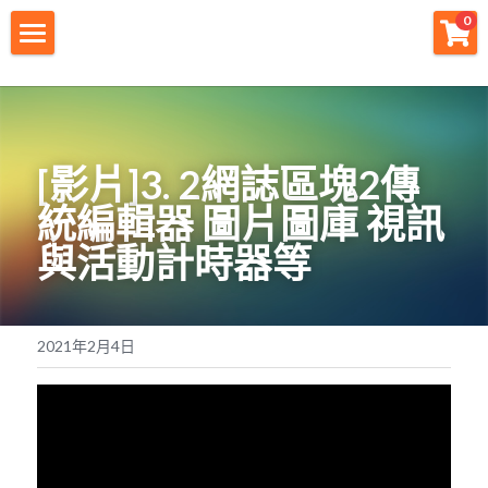
×
0
商品分類
財神首頁
所有商品分類
財神宗旨
[
影片
]
3. 2
網誌區塊
2
傳
創業痛點
統編輯器
圖片圖庫
視訊
團隊資源
與活動計時器等
註冊會員
免費下載
2021年2月4日
最新消息
創業商城