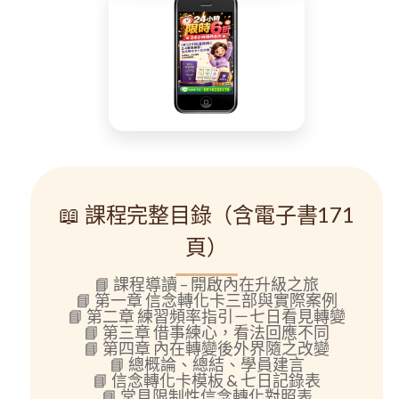
📖 課程完整目錄（含電子書171
頁）
📘
課程導讀
– 開啟內在升級之旅
📘
第一章
信念轉化卡三部與實際案例
📘
第二章
練習頻率指引－七日看見轉變
📘
第三章
借事練心，看法回應不同
📘
第四章
內在轉變後外界隨之改變
📘 總概論、總結、學員建言
📘 信念轉化卡模板 & 七日記錄表
📘 常見限制性信念轉化對照表