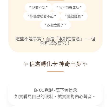
❝ 我做不到 ❞
❝ 我不值得成功 ❞
❝ 犯錯會被看不起 ❞
❝ 錢很難賺 ❞
❝ 改變太難了 ❞
這些不是事實，而是「限制性信念」——但
你可以改寫它！
✨ 信念轉化卡 神奇三步 ✨
📝 01 覺醒 · 寫下舊信念
如實看見自己的限制，誠實面對內心聲音。