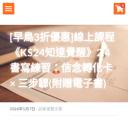
0
×
商品分類
財神首頁
所有商品分類
財神宗旨
[早鳥3折優惠]線上課程
創業痛點
《KS24知達覺醒》2.4 
團隊資源
書寫練習：信念轉化卡 
註冊會員
× 三步驟(附贈電子書)
免費下載
最新消息
2026年5月7日
·
訪客瀏覽文章
創業商城