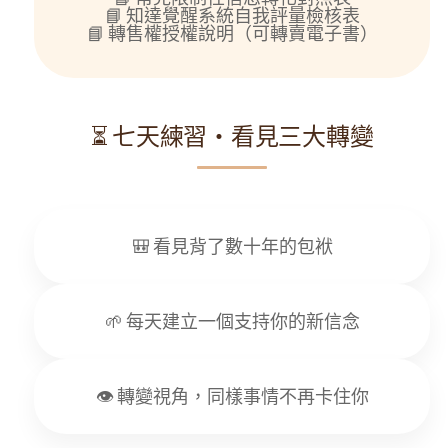
📘 知達覺醒系統自我評量檢核表
📘 轉售權授權說明（可轉賣電子書）
⏳ 七天練習・看見三大轉變
🎒 看見背了數十年的包袱
🌱 每天建立一個支持你的新信念
👁️ 轉變視角，同樣事情不再卡住你