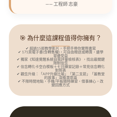
—— 工程師 志豪
🎯 為什麼這課程值得你擁有？
✔ 超過15部教學影片，手把手帶你實際書寫
✔ 171頁電子書(含轉售權)，可自由贈送或轉賣，邊學
習邊受益
✔ 獨家《知達覺醒系統自我評量檢核表》，找出最關鍵
限制信念
✔ 信念轉化卡空白模板＋七日練習記錄＋常見信念轉化
對照表
✔ 觀念升級：「APP升級比喻」「第二支箭」「蓋教堂
的故事」深植潛意識
✔ 不限時間地點，手機/平板隨時練習，借事練心，改
變回應方式