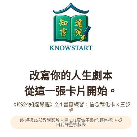
POWERED BY
改寫你的人生劇本
從這一張卡片開始。
《KS24知達覺醒》2.4 書寫練習：信念轉化卡 × 三步
驟
📹 超過15部教學影片 + 📘 171頁電子書(含轉售權) + 📋
自我評量檢核表