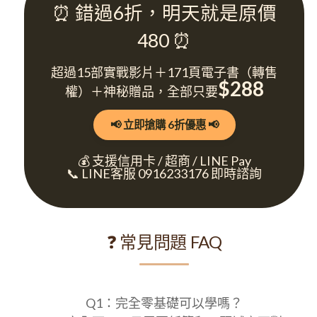
⏰ 錯過6折，明天就是原價
480 ⏰
超過15部實戰影片＋171頁電子書（轉售
$288
權）＋神秘贈品，全部只要
📢 立即搶購 6折優惠 📢
💰 支援信用卡 / 超商 / LINE Pay
📞 LINE客服 0916233176 即時諮詢
❓ 常見問題 FAQ
Q1：完全零基礎可以學嗎？