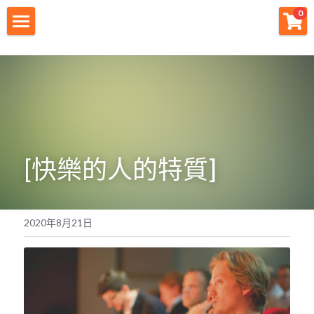
×
0
商品分類
財神首頁
所有商品分類
財神宗旨
創業痛點
團隊資源
[快樂的人的特質]
註冊會員
免費下載
2020年8月21日
最新消息
創業商城