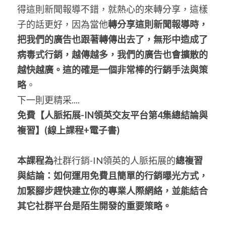
得這則新聞報導不錯，就熱心的來轉分享，這樣
子的話更好，因為當他
轉分享這則新聞報導時，
把我們的廣告也跟著轉傳出去了，無形中造成了
病毒式行銷，越傳越多，我們的廣告也會擴散的
越快越廣。這的確是一個非常棒的行銷手法與策
略
。
下一則更精采....
免費
【人脈拓展-IN領英交友平台第4集總結論與
複習】
(
線上課程
+
電子書
)
本課程為
社群行銷-IN領英的人脈拓展的
總複習
與結論：如何運用免費且簡單的行銷曝光方式，
加緊腳步趕快建立你的專業人際網絡，並能結合
其它社群平台是陌生開發的重要策略。