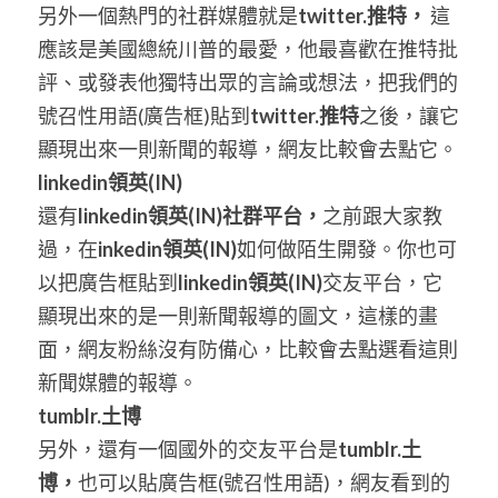
另外一個熱門的社群媒體就是
twitter.
推特，
 這
應該是美國總統川普的最愛，他最喜歡在推特批
評、或發表他獨特出眾的言論或想法，把我們的
號召性用語(廣告框)貼到
twitter.
推特
之後，讓它
顯現出來一則新聞的報導，網友比較會去點它。
linkedin
領英
(IN)
還有
linkedin
領英
(IN)
社群平台，
之前跟大家教
過，在
inkedin
領英
(IN)
如何做陌生開發。你也可
以把廣告框貼到
linkedin
領英
(IN)
交友平台，它
顯現出來的是一則新聞報導的圖文，這樣的畫
面，網友粉絲沒有防備心，比較會去點選看這則
新聞媒體的報導。
tumblr.
土博
另外，還有一個國外的交友平台是
tumblr.
土
博，
也可以貼廣告框(號召性用語)，網友看到的