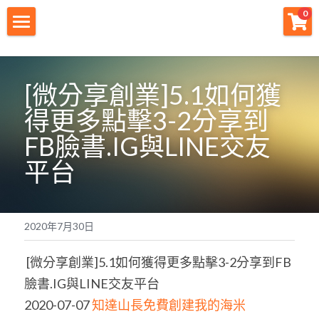
×
0
商品分類
財神首頁
所有商品分類
財神宗旨
[微分享創業]5.1如何獲
得更多點擊3-2分享到
創業痛點
FB臉書.IG與LINE交友
團隊資源
平台
註冊會員
免費下載
2020年7月30日
最新消息
 [微分享創業]5.1如何獲得更多點擊3-2分享到FB
創業商城
臉書.IG與LINE交友平台 
2020-07-07 
知達山長
免費創建我的海米