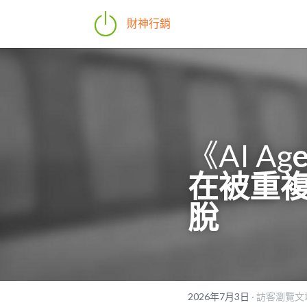
財神行銷
《AI Ag
在被重
脫
2026年7月3日
·
訪客瀏覽文