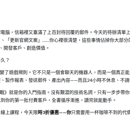
開電腦，信箱裡又塞滿了上百封待回覆的郵件。今天的待辦清單
」、「更新官網文案」……你心裡很清楚，這些事情佔掉你大部分
、開發客戶、創造價值。
多久？
，徹底改變了遊戲規則。它不只是一個會聊天的機器人，而是一個真正
、製作報表、發送郵件、產出內容——而且24小時不休息、不
化創業實戰》就是你的入門指南。沒有艱澀的技術名詞，只有一步步帶
找到你的第一批付費客戶，全書循序漸進，讀完就能動手。
＋線上課程，今天限
時3折優惠——你
只需要用一杯咖啡不到的代