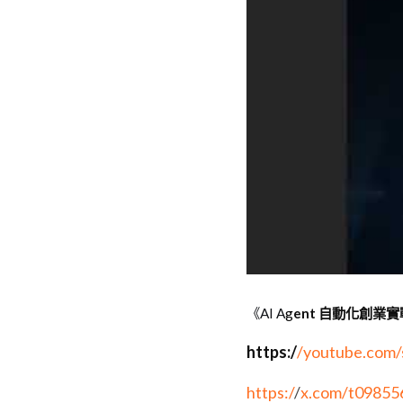
《AI A
g
ent 自動化創
https:
/
/youtube.com
https:/
/
x.com/t09855