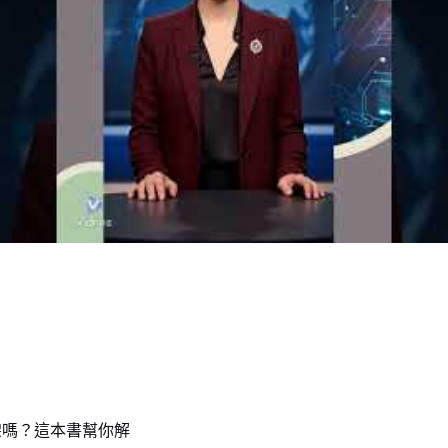
架嗎？這本書幫你解