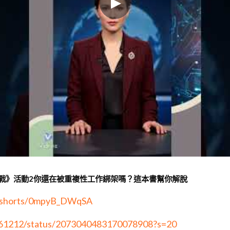
業實戰》活動2你還在被重複性工作綁架嗎？這本書幫你解脫
/shorts/0mpyB_DWqSA
61212/status/2073040483170078908?s=20