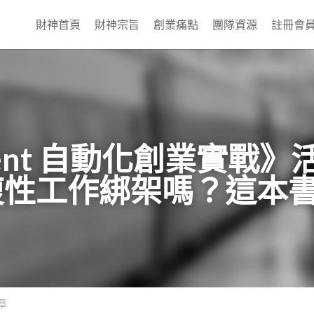
財神首頁
財神宗旨
創業痛點
團隊資源
註冊會
ent 自動化創業實戰》
複性工作綁架嗎？這本
章