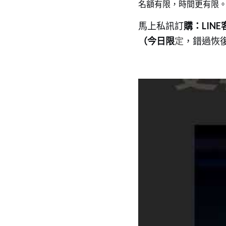
名額有限，時間更有限
馬上私訊訂
購：LINE客
（今日限
定
，錯過恢