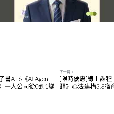
下一篇
書A18《AI Agent
[限時優惠]線上課程
》一人公司從0到1變
醒》心法建構3.8宿
影片)
現行，現行熏種子(