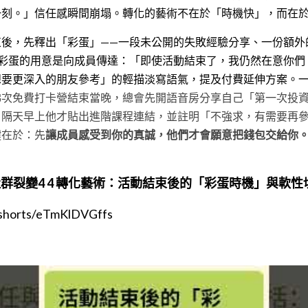
一刻。」信任感瞬間崩塌。轉化的藝術不在於「時機快」，而在
後，先釋出「彩蛋」——一段未公開的失敗經驗分享、一份額外
物。這個彩蛋的用意是向成員傳達：「即使活動結束了，我仍然在意你
想要更深入的朋友參考」的輕描淡寫語氣，提及付費延伸方案。
梯次免費打卡營結束當晚，總會先開語音房分享自己「第一次投
。隔天早上他才貼出進階課程連結，並註明「不強求，有需要再
鍵在於：先
讓成員感受到你的真誠，他們才會願意把錢包交給你。
。
社群裂變4 4 轉化藝術：活動結束後的「彩蛋時機」與軟性
/shorts/eTmKlDVGffs