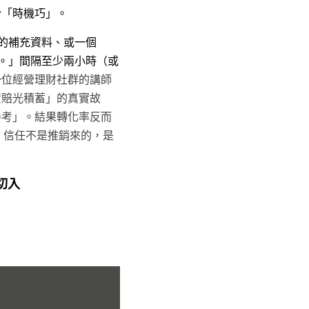
於「時機巧」。
的補充資料、或一個 
們。」間隔至少兩小時（或
一
位經營理財社群的講師
資賠光積蓄」的真實故
參考」。結果轉化率反而
 
信任不是推銷來的，是
切入