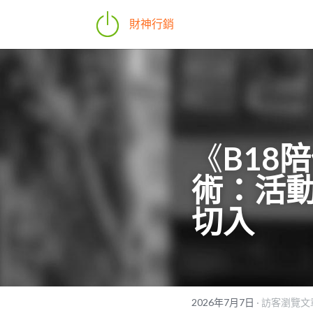
財神行銷
《
B18
術：活
切入
2026年7月7日
·
訪客瀏覽文