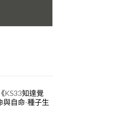
《KS33知達覺
命與自命-種子生
附贈電子書)
Strikingly出品