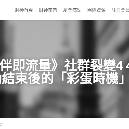
財神首頁
財神宗旨
創業痛點
團隊資源
註冊會
陪伴即流量》社群裂變4 
動結束後的「彩蛋時機
章