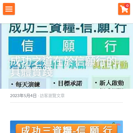
×
0
商品分類
財神首頁
所有商品分類
財神宗旨
創業痛點
成功之道在於信願行的
團隊資源
具體實踐
註冊會員
免費下載
2023年5月4日
·
訪客瀏覽文章
最新消息
創業商城