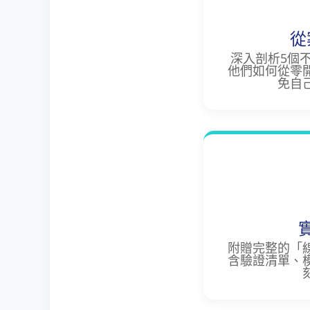
從
深入剖析5個
他們如何從零
免自
附贈完整的「
含驗證清單、