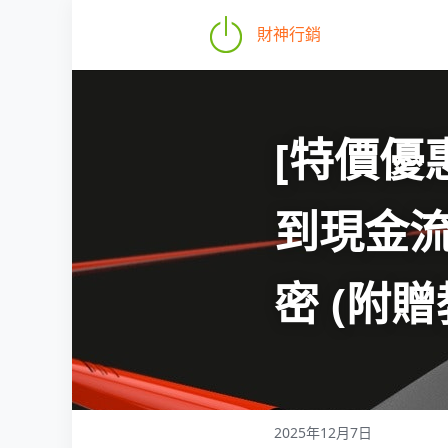
財神行銷
[特價優惠
到現金
密
 (附
2025年12月7日