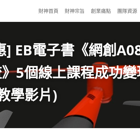
財神首頁
財神宗旨
創業痛點
團隊資源
] EB電子書
《網創A0
流》5個線上課程成功變
贈教學影片)