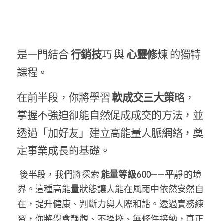
是一門結合
 行銷技
巧 與
 心靈修
煉 的獨特
課程。
在前半段，你將學習
 軟成交三大策
略，
掌握不強迫卻能自然促成成交的方法，並
透過「加好友」建立高能量人脈網絡，奠
定事業成長的基礎。
後半段，我們將探索
 能量等級600——平
靜 的境
界。這種高能量狀態讓人能在風雨中依然安然自
在，提升健康、判斷力與人際和諧。透過實務練
習，你將學會靜觀、不操控、無條件接納，真正