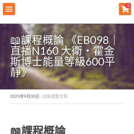
×
0
商品分類
財神首頁
所有商品分類
財神宗旨
📖課程概論 《EB098｜
直播N160 大衛・霍金
創業痛點
斯博士能量等級600平
團隊資源
靜》
註冊會員
免費下載
2025年9月30日
·
訪客瀏覽文章
最新消息
創業商城
📖課程概論