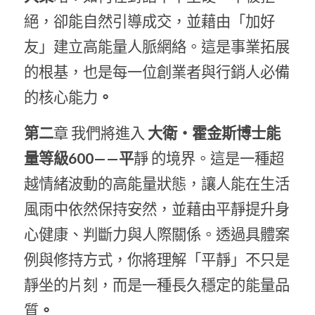
絕，卻能自然引導成交，並藉由「加好
友」建立高能量人脈網絡。這是事業拓展
的根基，也是每一位創業者與行銷人必備
的核心能力
。
第二
章 我們將進入
 大衛・霍金斯博士能
量等級600——平
靜 的境界。這是一種超
越情緒波動的高能量狀態，讓人能在生活
風雨中依然保持安然，並藉由平靜提升身
心健康、判斷力與人際關係。透過具體案
例與修持方式，你將理解「平靜」不只是
靜坐的片刻，而是一種長久穩定的能量品
質
。