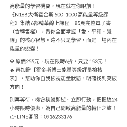
高能量的學習機會，現在就在你眼前！
《N168 大衛霍金斯 500–1000 高能量等級課
程》集結 6部精華線上課程＋85頁完整電子書
（含轉售權），帶你全面掌握「愛、平和、覺
醒」的核心智慧。這不只是學習，而是一場內在
能量的蛻變！
💎 原價255元，現在限時6折，只要 153元！
🔥 再加贈【霍金斯博士能量等級評量檢核
表】，幫助你自我檢視能量狀態，明確找到突破
方向！
別再等待，機會稍縱即逝。立即行動，把握這24
小時限時優惠，為自己開啟高能量的轉化之旅！
👉 LINE客服：0916233176