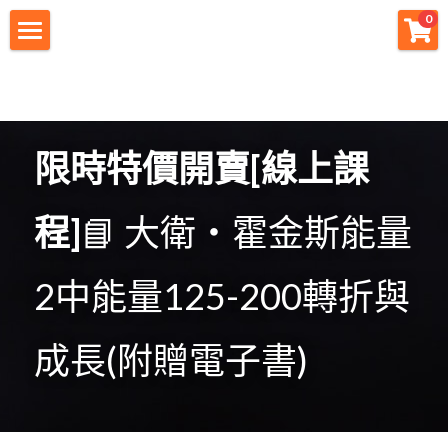
0
×
商品分類
財神首頁
財神宗旨
所有商品分類
限時特價開賣[線上課
創業痛點
團隊資源
程]
📘 
大衛・霍金斯能量
註冊會員
2
中能量
125-200
轉折與
免費下載
成長(附贈電子書)
最新消息
創業商城