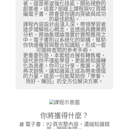
者，還是希望強化技能、開拓視野的
創業者，這套
7 部線上課程
與
92 頁精
編電子書
，將會是你邁向突破與成功
的最佳起點。
課程內容設計由淺入深，帶領學習者
逐步理解核心概念，並透過具體案例
分析，將抽象理論落實於實際應用之
中。電子書則以系統化的架構，幫助
你快速複習與整合知識點，形成一套
可隨時查閱的參考手冊。
更重要的是，本套組合擁有
轉售權
，
這代表你不僅能學習，更能將知識轉
化為資產。你可以分享、推廣，甚至
再次銷售，讓知識真正成為帶來價值
的力量。這是一份能幫助你「學會、
用好、賺回」的全方位解決方案。
你將獲得什麼？
📘 電子書：92 頁完整內容，濃縮知識精