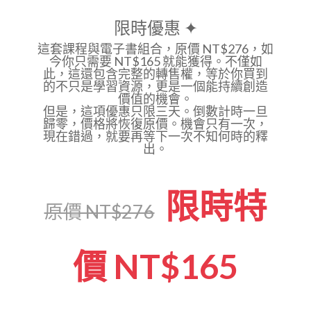
限時優惠 ✦
這套課程與電子書組合，原價 NT$276，如
今你只需要
NT$165
就能獲得。不僅如
此，這還包含完整的轉售權，等於你買到
的不只是學習資源，更是一個能持續創造
價值的機會。
但是，這項優惠只限
三天
。倒數計時一旦
歸零，價格將恢復原價。機會只有一次，
現在錯過，就要再等下一次不知何時的釋
出。
限時特
原價 NT$276
價 NT$165