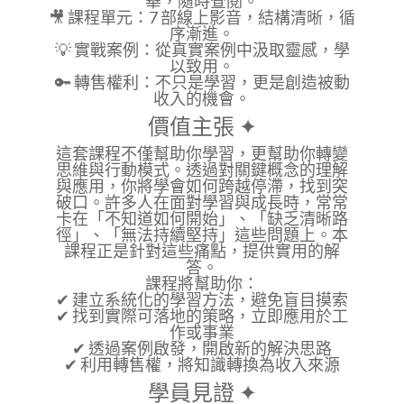
華，隨時查閱。
🎥 課程單元：7 部線上影音，結構清晰，循
序漸進。
💡 實戰案例：從真實案例中汲取靈感，學
以致用。
🔑 轉售權利：不只是學習，更是創造被動
收入的機會。
價值主張 ✦
這套課程不僅幫助你學習，更幫助你
轉變
思維與行動模式
。透過對關鍵概念的理解
與應用，你將學會如何跨越停滯，找到突
破口。許多人在面對學習與成長時，常常
卡在「不知道如何開始」、「缺乏清晰路
徑」、「無法持續堅持」這些問題上。本
課程正是針對這些痛點，提供實用的解
答。
課程將幫助你：
✔ 建立系統化的學習方法，避免盲目摸索
✔ 找到實際可落地的策略，立即應用於工
作或事業
✔ 透過案例啟發，開啟新的解決思路
✔ 利用轉售權，將知識轉換為收入來源
學員見證 ✦