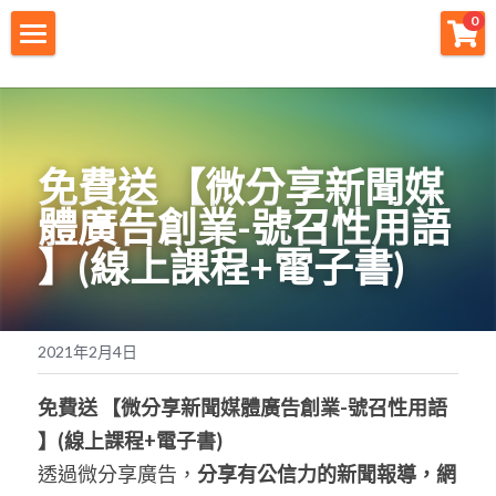
×
0
商品分類
財神首頁
所有商品分類
財神宗旨
免費送
【微分享新聞媒
創業痛點
體廣告創業-號召性用語 
團隊資源
】
(
線上課程
+
電子書
)
註冊會員
免費下載
2021年2月4日
最新消息
免費送
【微分享新聞媒體廣告創業-號召性用語 
創業商城
】
(
線上課程
+
電子書
)
透過微分享廣告，
分享有公信力的新聞報導，網