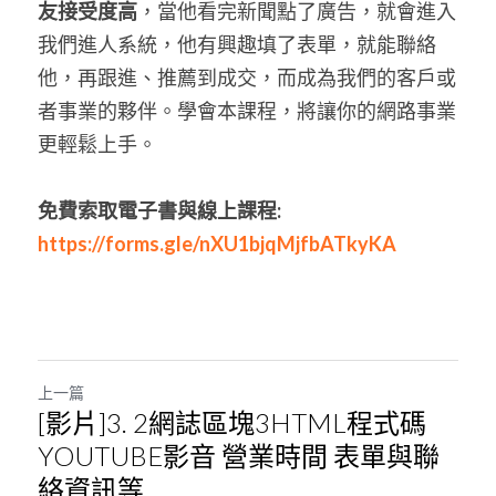
POWERED BY
友接受度高
，當他看完新聞點了廣告，就會進入
我們進人系統，他有興趣填了表單，就能聯絡
他，再跟進、推薦到成交，而成為我們的客戶或
者事業的夥伴。學會本課程，將讓你的網路事業
更輕鬆上手。
免費索取電子書與線上課程: 
https://forms.gle/nXU1bjqMjfbATkyKA
上一篇
[影片]3. 2網誌區塊3HTML程式碼
YOUTUBE影音 營業時間 表單與聯
絡資訊等