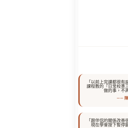
「以前上完課都很有
課程教的『日常校準
做的事，不
—— 
「跟伴侶的關係改善
現在學會按下暫停