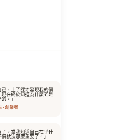
自己，上了課才發現我的價
。現在終於知道為什麼老是
卡的。」
 · 創業者
慮了。當我知道自己在乎什
評價就沒那麼重要了。」