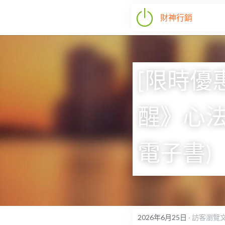
財神行銷
[限時優
醒》心法
電子書)
2026年6月25日
·
訪客瀏覽