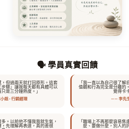
🗣️ 學員真實回饋
感，但過兩天就打回原形。這套
「我一直以為自己很了解
三步驟』讓我每天都有具體可以
值觀和行為完全是分離的
再只是三分鐘熱度。」
覺得卡
陳小姐 · 行銷經理
—— 李先生
很多。以前他不懂我我就生氣，
「職場上不再那麼容易焦
鍵，先理解再表達，真的差很
麼、要做什麼，別人的