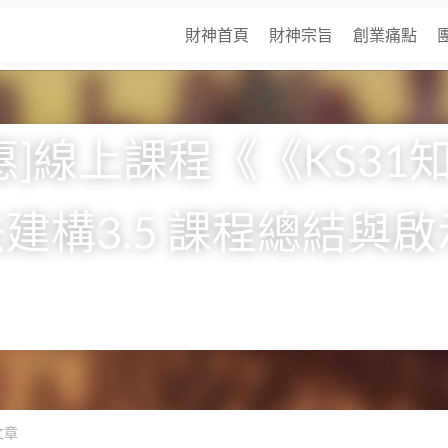
財神首頁
財神宗旨
創業痛點
惠]線上課程《《KS31
建構3.5 課程總結與啟
文章