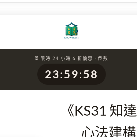
⏳ 限時 24 小時 6 折優惠 · 倒數
23
:
59
:
56
《KS31 知
心法建構 