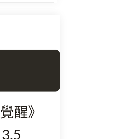
達覺醒》
3.5