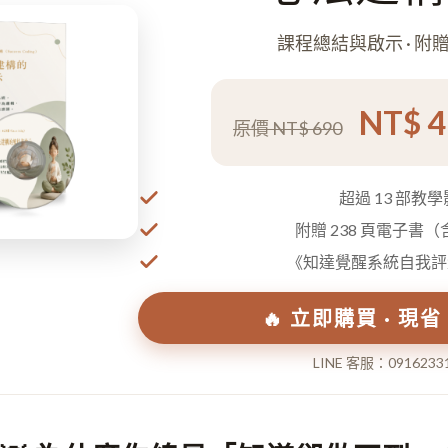
課程總結與啟示 · 附
NT$ 
原價 NT$ 690
超過 13 部教
附贈 238 頁電子書
《知達覺醒系統自我評
🔥 立即購買 · 現省 
LINE 客服：0916233