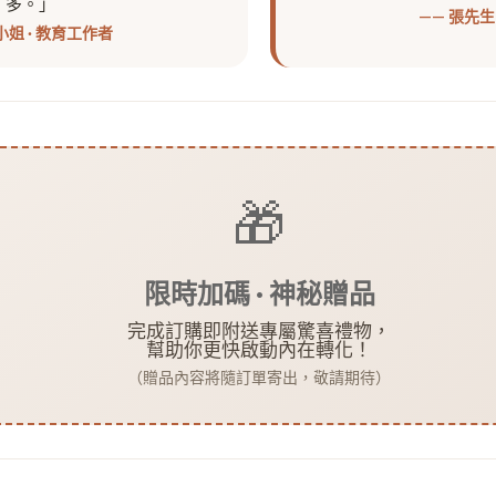
多。」
—— 張先生
小姐 · 教育工作者
🎁
限時加碼 · 神秘贈品
完成訂購即附送專屬驚喜禮物，
幫助你更快啟動內在轉化！
（贈品內容將隨訂單寄出，敬請期待）