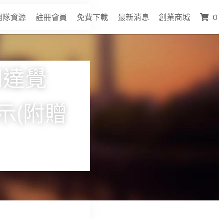
團隊資源
註冊會員
免費下載
最新消息
創業商城
0
知達覺
示(附贈