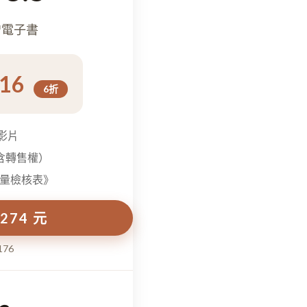
贈電子書
416
6折
學影片
（含轉售權）
量檢核表》
274 元
176