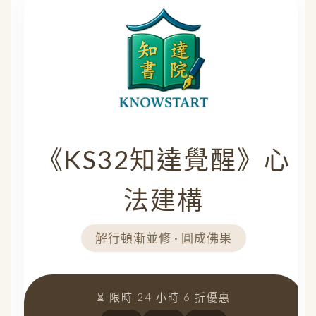
POWERED BY
《KS32知達覺醒》心
法建構
解行頓漸並修 · 圓成佛果
⏳ 限時 24 小時 6 折優惠