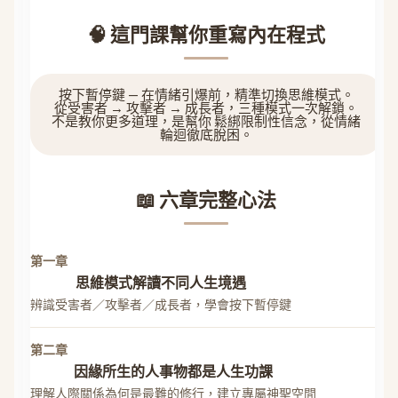
🧠 這門課幫你重寫內在程式
按下暫停鍵
— 在情緒引爆前，精準切換思維模式。
從受害者 → 攻擊者 → 成長者
，三種模式一次解鎖。
不是教你更多道理，是幫你
鬆綁限制性信念
，從情緒
輪迴徹底脫困。
📖 六章完整心法
第一章
思維模式解讀不同人生境遇
辨識受害者／攻擊者／成長者，學會按下暫停鍵
第二章
因緣所生的人事物都是人生功課
理解人際關係為何是最難的修行，建立專屬神聖空間