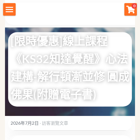
0
×
商品分類
財神首頁
所有商品分類
財神宗旨
[
限時優惠
]
線上課程
創業痛點
《
KS32
知達覺醒》心法
團隊資源
建構
-
解行頓漸並修
圓成
註冊會員
佛果
(
附贈電子書
)
免費下載
最新消息
2026年7月2日
·
訪客瀏覽文章
創業商城