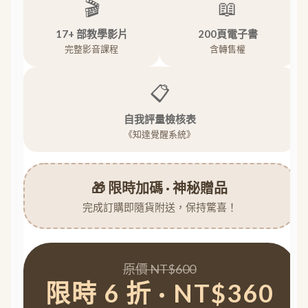
🎬
📖
17+ 部教學影片
200頁電子書
完整影音課程
含轉售權
📋
自我評量檢核表
《知達覺醒系統》
🎁 限時加碼 · 神秘贈品
完成訂購即隨貨附送，保持驚喜！
原價 NT$600
限時 6 折 · NT$360