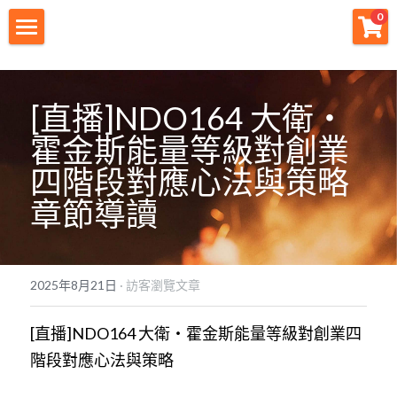
×
0
商品分類
財神首頁
所有商品分類
財神宗旨
[直播]NDO164 大衛・
霍金斯能量等級對創業
創業痛點
四階段對應心法與策略
團隊資源
章節導讀
註冊會員
免費下載
2025年8月21日
·
訪客瀏覽文章
最新消息
[直播]NDO164 大衛・霍金斯能量等級對創業四
創業商城
階段對應心法與策略