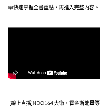
📖快速掌握全書重點，再進入完整內容。
 [線上直播]NDO164 大衛・霍金斯能
量等