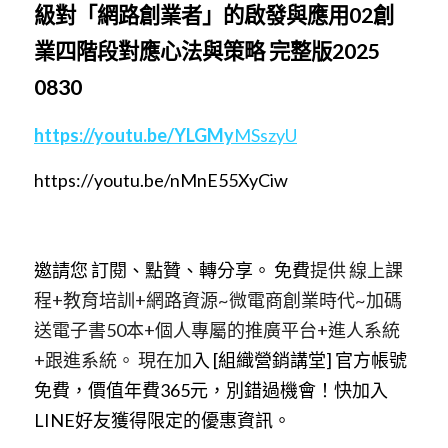
級對「網路創業者」的啟發與應用02創
業四階段對應心法與策略 完整版2025 
0830
https://
y
out
u.be/YLGMy
MSszyU
https://youtu.be/nMnE5
5
XyCiw
邀請您 訂閱、點贊、轉分享。 免費
提供 線上課
程+教育培訓+網路資源~微電商創業時代~加碼
送電子書50本+個人專屬的推廣平台+進人系統
+跟進系統。 現在加
入 [組織營銷講堂] 官方帳號
免費，價值年費365元，別錯過機會！快加入
LINE好友獲得限定的優惠資訊。