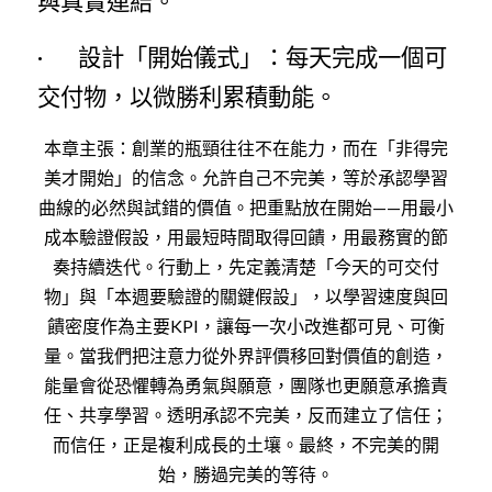
與真實連結。
·        設計「開始儀式」：每天完成一個可
交付物，以微勝利累積動能。
本章主張：創業的瓶頸往往不在能力，而在「非得完
美才開始」的信念。允許自己不完美，等於承認學習
曲線的必然與試錯的價值。把重點放在開始——用最小
成本驗證假設，用最短時間取得回饋，用最務實的節
奏持續迭代。行動上，先定義清楚「今天的可交付
物」與「本週要驗證的關鍵假設」，以學習速度與回
饋密度作為主要KPI，讓每一次小改進都可見、可衡
量。當我們把注意力從外界評價移回對價值的創造，
能量會從恐懼轉為勇氣與願意，團隊也更願意承擔責
任、共享學習。透明承認不完美，反而建立了信任；
而信任，正是複利成長的土壤。最終，不完美的開
始，勝過完美的等待。