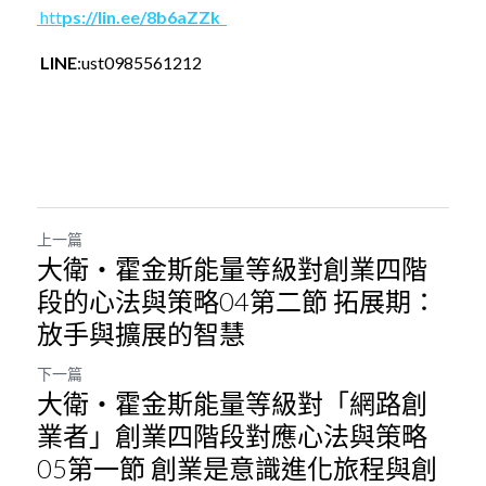
 ht
t
ps://lin.ee/8b6aZZk  
LINE
:ust0985561212
上一篇
大衛・霍金斯能量等級對創業四階
段的心法與策略04第二節 拓展期：
放手與擴展的智慧
下一篇
大衛・霍金斯能量等級對「網路創
業者」創業四階段對應心法與策略
05第一節 創業是意識進化旅程與創