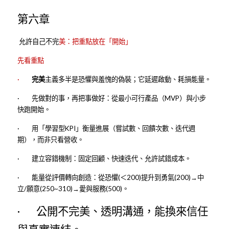
第六章
 允許自己不完
美：把重點放在「開始」
先看重點
·      
  完美
主義多半是恐懼與羞愧的偽裝；它延遲啟動、耗損能量。
·        先做對的事，再把事做好：從最小可行產品（MVP）與小步
快跑開始。
·        用「學習型KPI」衡量進展（嘗試數、回饋次數、迭代週
期），而非只看營收。
·        建立容錯機制：固定回顧、快速迭代、允許試錯成本。
·        能量從評價轉向創造：從恐懼(＜200)提升到勇氣(200)→中
立/願意(250~310)→愛與服務(500)。
·        公開不完美、透明溝通，能換來信任