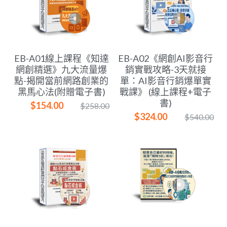
EB-A01線上課程《知達
EB-A02《網創AI影音行
網創精選》九大流量爆
銷實戰攻略-3天就接
點-揭開當前網路創業的
單：AI影音行銷爆單實
黑馬心法(附贈電子書)
戰課》 (線上課程+電子
書)
$154.00
$258.00
$324.00
$540.00