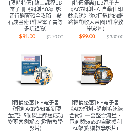
[限時特價] 線上課程EB
[特價優惠] EB電子書
電子冊《網創A03》影
《A07網創~AI自動化印
音行銷實戰全攻略：點
鈔系統》從0打造你的網
石成金術 (附贈電子書等
路被動收入帝國 (附贈教
多項禮物)
學影片)
$81.00
$99.00
$270.00
$330.00
[特價優惠] EB電子書
[特價優惠] EB電子書
《網創A08從知識到現
《A09網創~網創系統鍊
金流》5個線上課程成功
金術》一套整合流量、
變現案例解密 (附贈教學
電商與SaaS的自動獲利
影片)
框架(附贈教學影片)