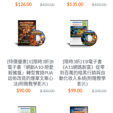
$126.00
$135.00
$420.00
$450.00
[特價優惠] E[限時3折]B
[限時3折] EB電子書
電子書『網創A10-戀愛
《A11網路創富》從零
殺豬盤』轉型實錄PUA
到百萬的暗黑行銷與自
話術改造的爆單文案心
動化收入系統(附贈教學
法(附贈教學影片)
影片)
$90.00
$99.00
$300.00
$330.00