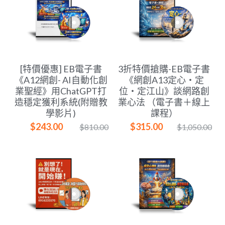
[特價優惠] EB電子書
3折特價搶購-EB電子書
《A12網創- AI自動化創
《網創A13定心・定
業聖經》用ChatGPT打
位・定江山》談網路創
造穩定獲利系統(附贈教
業心法 （電子書＋線上
學影片)
課程）
$243.00
$315.00
$810.00
$1,050.00