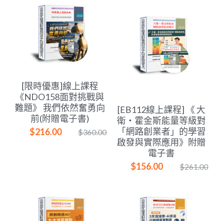
[限時優惠]線上課程
《NDO158面對挑戰與
難題》 我們依然奮勇向
[EB112線上課程] 《 大
前(附贈電子書)
衛・霍金斯能量等級對
「網路創業者」的學習
$216.00
$360.00
啟發與實際應用》附贈
電子書
$156.00
$261.00