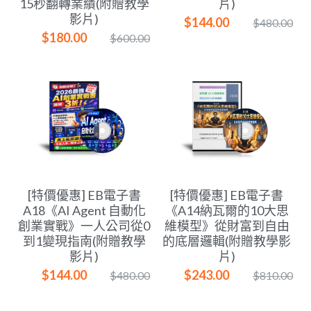
15秒翻轉業績(附贈教學
片)
影片)
$144.00
$480.00
$180.00
$600.00
[特價優惠] EB電子書
[特價優惠] EB電子書
A18《AI Agent 自動化
《A14納瓦爾的10大思
創業實戰》一人公司從0
維模型》從財富到自由
到1變現指南(附贈教學
的底層邏輯(附贈教學影
影片)
片)
$144.00
$243.00
$480.00
$810.00