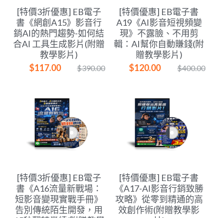
POWERED BY
[特價3折優惠] EB電子
[特價優惠] EB電子書
書《網創A15》影音行
A19《AI影音短視頻變
銷AI的熱門趨勢-如何結
現》不露臉、不用剪
合AI 工具生成影片(附贈
輯：AI幫你自動賺錢(附
教學影片)
贈教學影片)
$117.00
$120.00
$390.00
$400.00
[特價3折優惠] EB電子
[特價優惠] EB電子書
書《A16流量新戰場：
《A17-AI影音行銷致勝
短影音變現實戰手冊》
攻略》從零到精通的高
告別傳統陌生開發，用
效創作術(附贈教學影