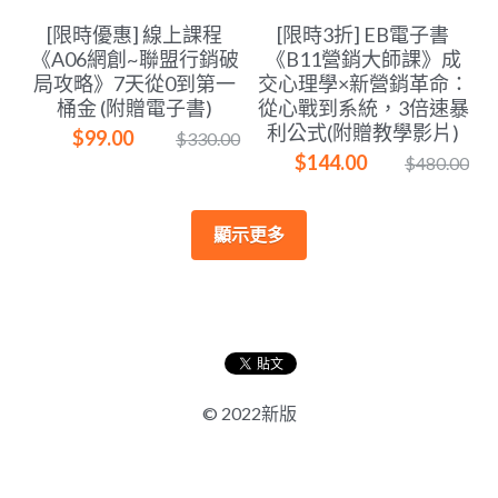
[限時優惠] 線上課程
[限時3折] EB電子書
《A06網創~聯盟行銷破
《B11營銷大師課》成
局攻略》7天從0到第一
交心理學×新營銷革命：
桶金 (附贈電子書)
從心戰到系統，3倍速暴
利公式(附贈教學影片)
$99.00
$330.00
$144.00
$480.00
顯示更多
© 2022新版