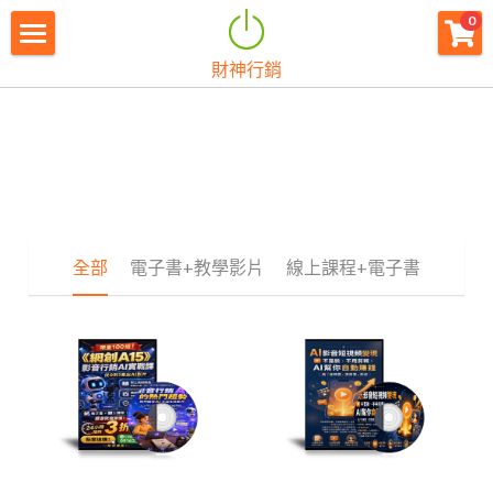
×
0
商品分類
財神行銷
財神首頁
所有商品分類
財神宗旨
創業痛點
團隊資源
全部
電子書+教學影片
線上課程+電子書
註冊會員
免費下載
最新消息
創業商城