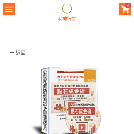
×
0
商品分類
財神行銷
財神首頁
所有商品分類
財神宗旨
創業痛點
返回
團隊資源
註冊會員
免費下載
最新消息
創業商城