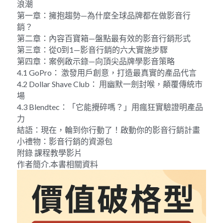
浪潮
第一章：擁抱趨勢—為什麼全球品牌都在做影音行
銷？
第二章：內容百寶箱—盤點最有效的影音行銷形式
第三章：從0到1—影音行銷的六大實施步驟
第四章：案例啟示錄—向頂尖品牌學影音策略
4.1 GoPro： 激發用戶創意，打造最真實的產品代言
4.2 Dollar Shave Club： 用幽默一劍封喉，顛覆傳統市
場
4.3 Blendtec：「它能攪碎嗎？」用瘋狂實驗證明產品
力
結語：現在，輪到你行動了！啟動你的影音行銷計畫
小禮物：影音行銷的資源包
附錄 課程教學影片
作者簡介.本書相關資料