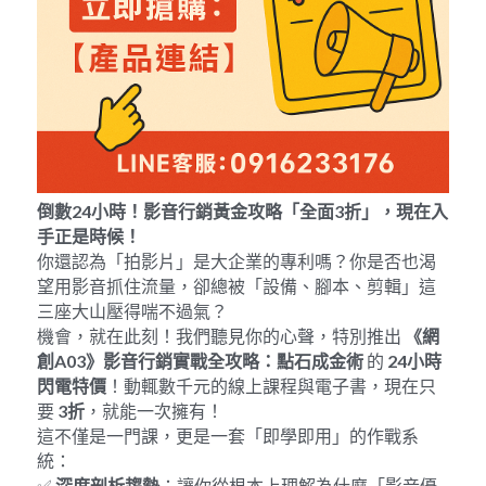
倒數
24
小時！影音行銷黃金攻略「全面
3
折」，現在入
手正是時候！
你還認為「拍影片」是大企業的專利嗎？你是否也渴
望用影音抓住流量，卻總被「設備、腳本、剪輯」這
三座大山壓得喘不過氣？
機會，就在此刻！我們聽見你的心聲，特別推出 
《網
創
A03
》影音行銷實戰全攻略：點石成金術
 的 
24
小時
閃電特價
！動輒數千元的線上課程與電子書，現在只
要 
3
折
，就能一次擁有！
這不僅是一門課，更是一套「即學即用」的作戰系
統：
✅ 
深度剖析趨勢
：讓你從根本上理解為什麼「影音優