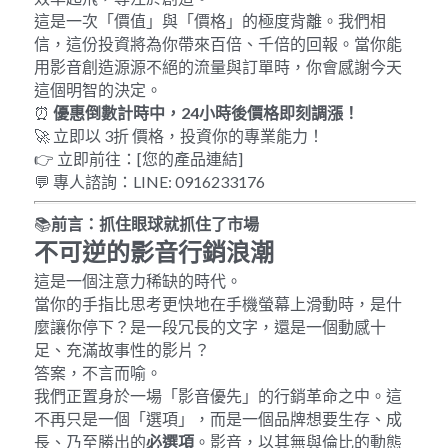
這是一次「價值」與「價格」的極度背離。我們相
信，這份投資將為你帶來百倍、千倍的回報。當你能
用影音創造源源不絕的流量與訂單時，你會感謝今天
這個明智的決定。
⏰ 
優惠倒數計時中，
24
小時後價格即刻調漲！
🚀 立即以 3折 價格，投資你的專業能力！
👉 立即前往：[您的產品連結]
💬 專人諮詢：LINE: 0916233176
📚
前言：抓住眼球就抓住了市場
不可逆的影音行銷浪潮
這是一個注意力稀缺的時代。
當你的手指比思考更快地在手機螢幕上滑動時，是什
麼讓你停下？是一段冗長的文字，還是一個動感十
足、充滿故事性的影片？
答案，不言而喻。
我們正置身於一場「影音優先」的行銷革命之中。這
不再只是一個「選項」，而是一個品牌想要生存、成
長、乃至勝出的
必選項
。影音，以其無與倫比的動態