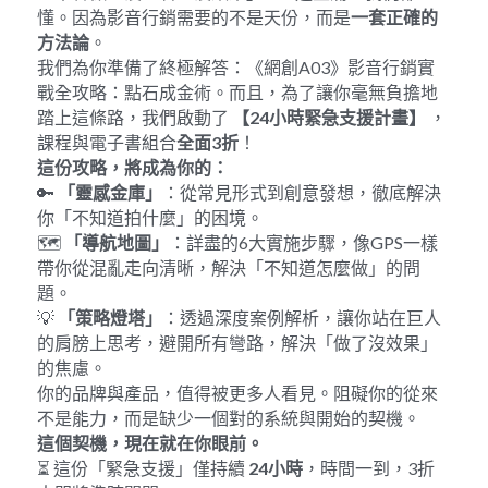
懂。因為影音行銷需要的不是天份，而是
一套正確的
方法論
。
我們為你準備了終極解答：《網創A03》影音行銷實
戰全攻略：點石成金術。而且，為了讓你毫無負擔地
踏上這條路，我們啟動了 
【
24
小時緊急支援計畫】
 ，
課程與電子書組合
全面
3
折
！
這份攻略，將成為你的：
🔑 
「靈感金庫」
：從常見形式到創意發想，徹底解決
你「不知道拍什麼」的困境。
🗺️ 
「導航地圖」
：詳盡的6大實施步驟，像GPS一樣
帶你從混亂走向清晰，解決「不知道怎麼做」的問
題。
💡 
「策略燈塔」
：透過深度案例解析，讓你站在巨人
的肩膀上思考，避開所有彎路，解決「做了沒效果」
的焦慮。
你的品牌與產品，值得被更多人看見。阻礙你的從來
不是能力，而是缺少一個對的系統與開始的契機。
這個契機，現在就在你眼前。
⏳ 這份「緊急支援」僅持續 
24
小時
，時間一到，3折