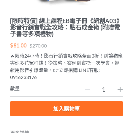
POWERED BY
[限時特價] 線上課程EB電子冊《網創A03》
影音行銷實戰全攻略：點石成金術 (附贈電
子書等多項禮物)
$81.00
$270.00
🔥限時24小時！影音行銷實戰攻略全面3折！別讓猶豫
害你多花冤枉錢！從策略、案例到實操一次學會，輕
鬆用影音引爆流量。👉立即搶購 LINE客服:
0916233176
數量
加入購物車
更多詳情