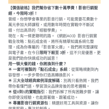
【價值破格】我們幫你省下數十萬學費！影音行銷聖
經，今限時
3
折！
曾經，你想學會專業的影音行銷，可能需要花費數十
萬元參加大師課程，或用數年時間在實戰中不斷試
錯、付出高昂的「經驗學費」。
現在，有一條更聰明的路。《網創A03》影音行銷實
戰全攻略：點石成金術，將所有精華知識系統化整
理，成為你專屬的「影音軍火庫」。我們將完整課程
與電子書，在今日
限時下殺至
 3
折
，這不只是優惠，更
是我們助你快速成功的誠意！
用一頓大餐的錢，你將換到什麼？
🌟 
一套可複製的「點石成金」系統
：從策略規劃到內
容發想，一步步帶你打造高轉換影片。
🌟 
三大全球經典案例深度解碼
：別再只看熱鬧，我們
帶你看懂門道，學習頂尖品牌背後的思考邏輯。
🌟 
從
0
到
1
的實戰指引
：我們拆解了所有困難步驟，讓
你即使沒經驗，也能跟著做、跟著成功。
🌟 
專屬影音行銷資源包
：精選好用工具與資源，讓你
效率起飛，專注於創造。