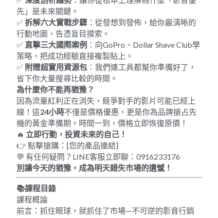
先」是未來關鍵。
✅ 
拆解六大實戰步驟
：從發想到發佈，給你最清晰的
行動地圖，告憑盲目摸索。
✅ 
直擊三大國際案例
：向GoPro、Dollar Shave Club學
策略，把成功經驗直接複製貼上。
✅ 
附贈超實用資源包
：我們連工具都幫你準備好了，
省下你大量搜尋比較的時間。
為什麼你不能再猶豫？
因為流量紅利正在消失，競爭對手的影片可能已經上
線！這
24
小時
不僅是價格優惠，更是你為品牌搶占先
機的黃金準備期。時間一到，價格立即恢復原價！
🔥 
立即行動，投資未來的自己！
👉 點擊搶購：[您的產品連結]
💬 有任何疑問？LINE客服立即聊：0916233176
別讓今天的猶豫，成為明天錯失市場的遺憾！
📚課程目錄
課程概論
前言：抓住眼球，就抓住了市場—不可逆的影音行銷