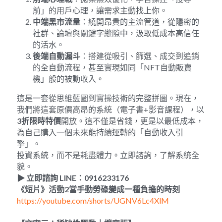
前」的用戶心理，讓需求主動找上你。
中端黑市流量
：繞開昂貴的主流管道，從隱密的
社群、論壇與關鍵字縫隙中，汲取低成本高信任
的活水。
後端自動漏斗
：搭建從吸引、篩選、成交到追銷
的全自動流程，甚至實現如同「NFT自動販賣
機」般的被動收入。
這是一套從思維藍圖到實操技術的完整拼圖。現在，
我們將這套原價高昂的系統（電子書+影音課程），以
3
折限時特價
開放。這不僅是省錢，更是以最低成本，
為自己購入一個未來能持續運轉的「自動收入引
擎」。
投資系統，而不是耗盡體力。立即諮詢，了解系統全
貌。
▶
立即諮詢
 LINE
：
0916233176
《短片》活動
2
當手動勞碌變成一種負擔的時刻
https://youtube.com/shorts/UGNV6Lc4XlM