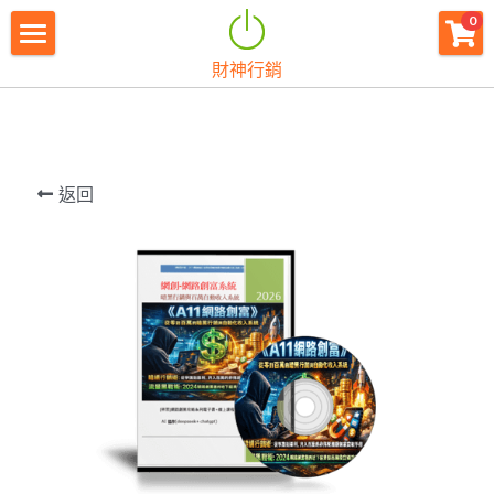
×
0
商品分類
財神行銷
財神首頁
所有商品分類
財神宗旨
創業痛點
返回
團隊資源
註冊會員
免費下載
最新消息
創業商城