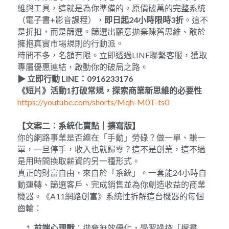
維與工具，這就是為你準備的。原價破萬的完整系統
（電子書+影音課程），
即日起
24
小時限時
3
折
。這不
是折扣，而是篩選。篩選出願意拋棄陳舊思維、敢於
擁抱真實市場規則的行動派。
時間不多，名額有限。立即透過LINE聯繫客服，獲取
專屬優惠連結，啟動你的破局之路。
▶
立即行動
 LINE
：
0916233176
《短片》活動
1
打破常規，探索商業新思維的必要性
https://youtube.com/shorts/Mqh-M0T-ts0
【文案二：系統化賣點｜擴寫版】
你的網路事業是否總在「手動」勞碌？做一單、賺一
單，一旦停手，收入也就歸零？這不是創業，這不過
是用時間換取薪資的另一種形式。
真正的財富自由，來自於「系統」。一套能24小時自
動運轉、篩選客戶、完成銷售並為你創造收益的商業
機器。《A11網路創富》系統性拆解這台機器的每個
齒輪：
前端心理戰
：拋棄無效優化，學習操控「搜尋