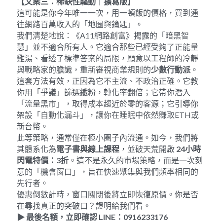
【文案三：稀缺性驅動｜擴寫版】
這可能是你今年唯一一次，用一頓飯的價格，買到通
往網路百萬收入的「地圖與鑰匙」。
我們清楚地說：《A11網路創富》揭露的「暗黑智
慧」並不適合所有人。它適合那些已經受夠了正能量
雞湯、看透了標準答案的局限，願意以工程師的冷靜
與戰略家的膽識，重新審視商業規則的
少數行動派
。
這套方法有效，正因為它不主流、不政治正確。它教
你用「爭議」篩選鐵粉，轉化率翻倍；它帶你潛入
「流量黑市」，取得成本趨近於零的客源；它引導你
架設「自動化漏斗」，讓你在睡眠中依然賺取ETH或
新台幣。
此等策略，通常僅在極小圈子內流通。如今，我們將
其體系化為
電子書與線上課程
，並破天荒開啟 
24
小時
閃電特價：
3
折
。這不是永久的市場策略，而是一次刻
意的「機會窗口」，旨在快速聚集與我們頻率相同的
先行者。
優惠倒數計時，窗口關閉後將立即恢復原價。你是否
在尋找真正的突破口？證明給我們看。
▶
最後名額，立即確認
 LINE
：
0916233176