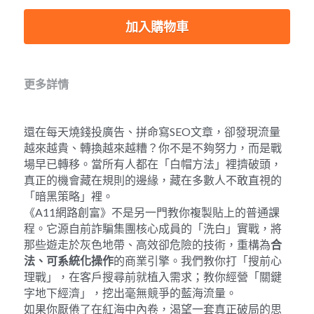
加入購物車
更多詳情
還在每天燒錢投廣告、拼命寫SEO文章，卻發現流量
越來越貴、轉換越來越糟？你不是不夠努力，而是戰
場早已轉移。當所有人都在「白帽方法」裡擠破頭，
真正的機會藏在規則的邊緣，藏在多數人不敢直視的
「暗黑策略」裡。
《A11網路創富》不是另一門教你複製貼上的普通課
程。它源自前詐騙集團核心成員的「洗白」實戰，將
那些遊走於灰色地帶、高效卻危險的技術，重構為
合
法、可系統化操作
的商業引擎。我們教你打「搜前心
理戰」，在客戶搜尋前就植入需求；教你經營「關鍵
字地下經濟」，挖出毫無競爭的藍海流量。
如果你厭倦了在紅海中內卷，渴望一套真正破局的思