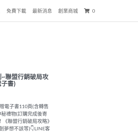
員
免費下載
最新消息
創業商城
0
網創~聯盟行銷破局攻
電子書)
贈電子書110頁(含轉售
神秘禮物(訂購完成後寄
調回！《聯盟行銷破局攻略》
想不該等)👇LINE客