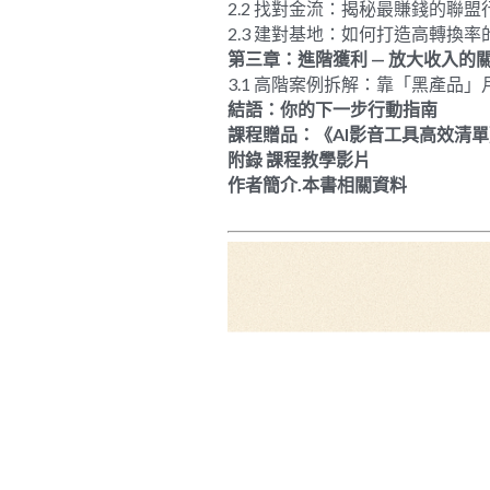
2.2 找對金流：揭秘最賺錢的聯盟
2.3 建對基地：如何打造高轉換
第三章：進階獲利
 — 
放大收入的
3.1 高階案例拆解：靠「黑產品」
結語：你的下一步行動指南
課程贈品：《
AI
影音工具高效清單
附錄 
課程教學影片
作者簡介.本書相關資料 