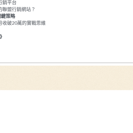
行銷平台
率的聯盟行銷網站？
關鍵策略
月收破20萬的實戰思維
》