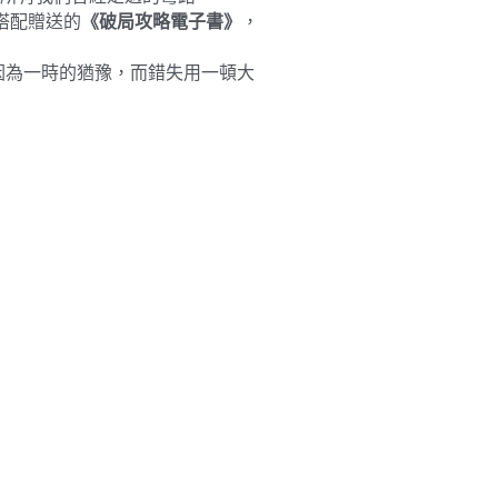
搭配贈送的
《破局攻略電子書》
，
因為一時的猶豫，而錯失用一頓大