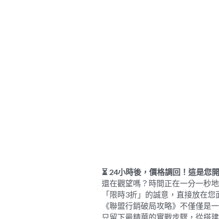
⏳ 24
小時後，價格調回！這是您
還在觀望嗎？時間正在一分一秒地
「限時3折」的誠意，直接放在您
《聯盟行銷破局攻略》不僅僅是一
只留下最精華的實戰步驟，從搭