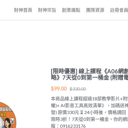
財神首頁
財神宗旨
創業痛點
團隊資源
註冊會
[限時優惠] 線上課程《A06
略》7天從0到第一桶金 (附贈
$99.00
$330.00
本商品線上課程超過18部教學影片+附
權)+ AI影音工具高效清單》，加碼送
發) 原價330元 ⏳ 24小時後，價格
限時3折！7天從0到第一桶金，你的網創夢
服：0916233176