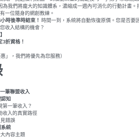
因為我們將龐大的知識體系，濃縮成一週內可消化的行動計畫。
擁有一位隨身的網創教練。
4
小時後準時結束！
 時間一到，系統將自動恢復原價。您是否要
您收入結構的機會？
】
定
3
折資格！
優惠」，我們將優先為您服務）
錄
一筆聯盟收入
鍵認知
實現第一筆收入？
被動收入的真實路徑
常見錯誤
利系統
5大內容主題