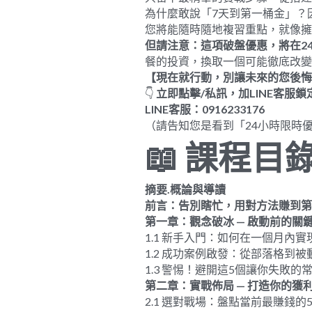
為什麼敢說「7天到第一桶金」？
您將能隨時隨地複習重點，就像
但請注意：這項破盤優惠，將在
2
餐的投資，換取一個可能徹底改變
【現在就行動，別讓未來的您後悔
👇 
立即點擊
/
私訊，加
LINE
客服鎖
LINE
客服：
0916233176
（請告知您是看到「24小時限時
📖
課程目
摘要
.
概論與導讀
前言：告別瞎忙，用對方法賺到第
第一章：觀念破冰
 — 
啟動前的關
1.1 新手入門：如何在一個月內
1.2 成功案例啟發：從部落格到
1.3 警惕！避開這5個讓你失敗的
第二章：實戰佈局
 — 
打造你的獲
2.1 選對戰場：盤點當前最賺錢的