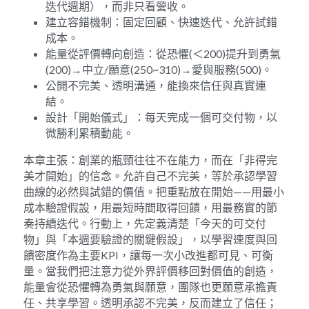
迭代週期），而非只看營收。
建立容錯機制：固定回顧、快速迭代、允許試錯
成本。
能量從評價轉向創造：從恐懼(＜200)提升到勇氣
(200)→中立/願意(250~310)→愛與服務(500)。
公開不完美、透明溝通，能換來信任與真實連
結。
設計「開始儀式」：每天完成一個可交付物，以
微勝利累積動能。
本章主張：創業的瓶頸往往不在能力，而在「非得完
美才開始」的信念。允許自己不完美，等於承認學習
曲線的必然與試錯的價值。把重點放在開始——用最小
成本驗證假設，用最短時間取得回饋，用最務實的節
奏持續迭代。行動上，先定義清楚「今天的可交付
物」與「本週要驗證的關鍵假設」，以學習速度與回
饋密度作為主要KPI，讓每一次小改進都可見、可衡
量。當我們把注意力從外界評價移回對價值的創造，
能量會從恐懼轉為勇氣與願意，團隊也更願意承擔責
任、共享學習。透明承認不完美，反而建立了信任；