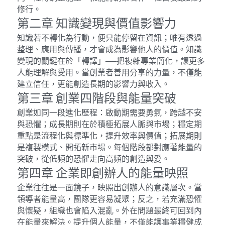
修行。
第二章 知識變現與價值影響力
知識若不轉化為行動，便只能停留在資訊；唯有透過
整理、應用與傳播，才會成為影響他人的價值。知識
變現的關鍵在於「轉譯」──把複雜專業簡化，讓更多
人能理解與受用。當創業者善用分享的力量，不僅能
建立信任，更能創造長期的影響力與收入。
第三章 創業四階段與能量突破
創業如同一段進化歷程：啟動期需要勇氣，跨越不安
與恐懼；成長期則在於積極拓展人脈與市場；穩定期
重點是流程化與標準化，提升效率與價值；拓展期則
是複製模式、開拓新市場。每個階段都對應著能量的
突破，從低頻的恐懼走向高頻的創造與愛。
第四章 企業即創辦人的能量映照
企業往往是一面鏡子，映照出創辦人的意識層次。當
領導者能量高，團隊更容易凝聚；反之，若充滿恐懼
與懷疑，組織也會陷入混亂。外在問題最終可回到內
在能量來解決。提升個人能量，不僅能讓事業穩健成