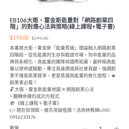
POWERED BY
EB106大衛・霍金斯能量對「網路創業四
階」的對應心法與策略(線上課程+電子書)
$174.00
$291.00
本書將大衛・霍金斯「能量等級」理論融入網路創業
四階段，從低能量的生存與驗證市場，到中能量的品
牌與系統化，高能量的團隊與國際拓展，最終極高能
量以使命感驅動，專注長遠價值與社會貢獻。強調創
業不僅是商業競爭，更是意識與能量的進化旅程。🔥
創業者必看！
🔓 大衛・霍金斯能量地圖 ✕ 網路創業心法
= 翻轉命運的成功方程式
🎁 《線上課程＋電子書》
👉 現在就領取，搶先突破瓶頸！洽詢林教練LINE:
0916233176
數量