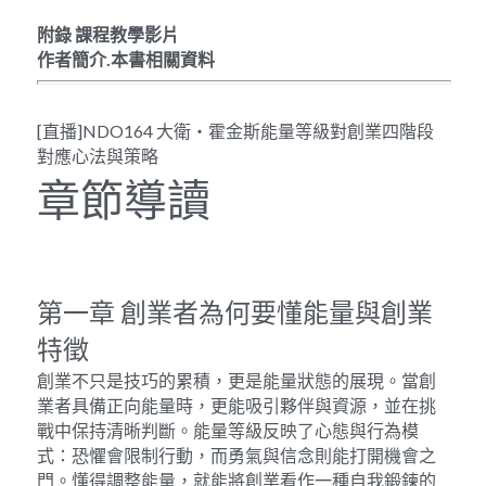
附錄
課程教學影片
作者簡介.本書相關資料 
[直播]NDO164 大衛・霍金斯能量等級對創業四階段
對應心法與策略
章節導讀
第一章 創業者為何要懂能量與創業
特徵
創業不只是技巧的累積，更是能量狀態的展現。當創
業者具備正向能量時，更能吸引夥伴與資源，並在挑
戰中保持清晰判斷。能量等級反映了心態與行為模
式：恐懼會限制行動，而勇氣與信念則能打開機會之
門。懂得調整能量，就能將創業看作一種自我鍛鍊的