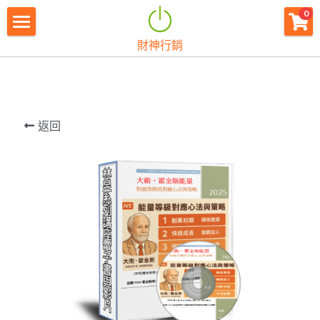
×
0
商品分類
財神行銷
財神首頁
所有商品分類
財神宗旨
創業痛點
返回
團隊資源
註冊會員
免費下載
最新消息
創業商城