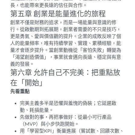
長，也能帶來更長遠的信任與合作。
第五章 創業是能量進化的旅程
創業不僅是財務的追求，而是一場能量與意識的修
行。從啟動期到拓展期，創業者需要的不只是技巧，
更是勇氣、愛與價值觀的提升。企業的成敗反映了個
人的能量頻率，唯有持續學習、實踐、累積經驗，能
量才會逐步提升。當創業動機從「害怕失敗」轉變為
「渴望創造價值」，事業就會邁向長遠、穩定與有意
義的發展。
第六章 允許自己不完美：把重點放
在「開始」
先看重點
完美主義多半是恐懼與羞愧的偽裝；它延遲啟
動、耗損能量。
先做對的事，再把事做好：從最小可行產品
（MVP）與小步快跑開始。
用「學習型KPI」衡量進展（嘗試數、回饋次數、