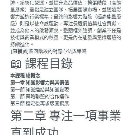
牌、系統化營運，並提升產品價值；擴張階段（高能
量層級）重點是建立團隊、拓展國際市場，並透過影
響力塑造行業標準；最終的影響力階段（極高能量層
級）則是以使命感驅動，專注長遠價值與社會貢獻，
並成為他人的啟發源泉。整體框架強調，創業不僅是
技術與商業模式的較量，更是內在能量與意識層級的
持續進化。
 [
直播
]
創業四階段的對應心法與策略
📖 課程目錄
本課程
總概念
第一章
知識影響力與其價值
第一節 知識連結與知識變現
第二節 策略聯盟的合作運作 
第三節 穩定後再求版圖擴展
第二章 專注一項事業
直到成功