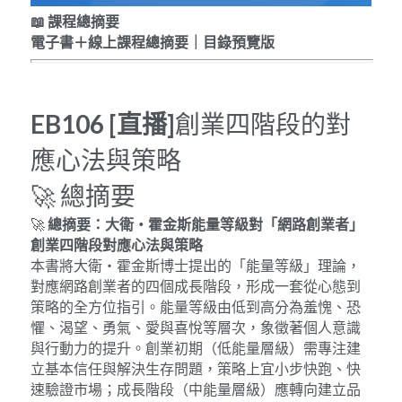
📖
課程總
摘要
電子書＋線上課程總摘要｜目錄預覽版
EB106 [
直播
]
創業四階段的對
應心法與策略
🚀 總摘要
🚀 
總摘要：大衛・霍金斯能量等級對「網路創業者」
創業四階段對應心法與策略
本書將大衛・霍金斯博士提出的「能量等級」理論，
對應網路創業者的四個成長階段，形成一套從心態到
策略的全方位指引。能量等級由低到高分為羞愧、恐
懼、渴望、勇氣、愛與喜悅等層次，象徵著個人意識
與行動力的提升。創業初期（低能量層級）需專注建
立基本信任與解決生存問題，策略上宜小步快跑、快
速驗證市場；成長階段（中能量層級）應轉向建立品