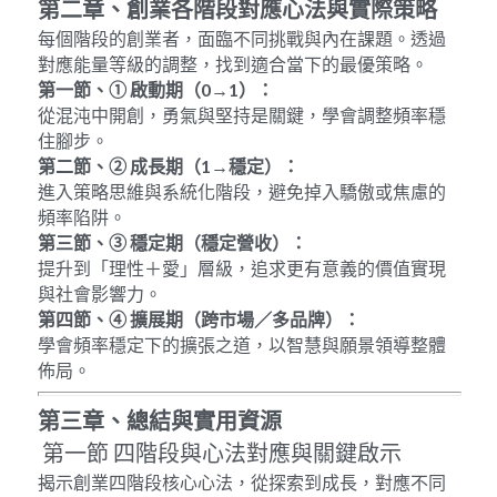
第二章、創業各階段對應心法與實際策略
每個階段的創業者，面臨不同挑戰與內在課題。透過
對應能量等級的調整，找到適合當下的最優策略。
第一節、
① 
啟動期（
0→1
）：
從混沌中開創，勇氣與堅持是關鍵，學會調整頻率穩
住腳步。
第二節、
② 
成長期（
1→
穩定）：
進入策略思維與系統化階段，避免掉入驕傲或焦慮的
頻率陷阱。
第三節、
③ 
穩定期（穩定營收）：
提升到「理性＋愛」層級，追求更有意義的價值實現
與社會影響力。
第四節、
④ 
擴展期（跨市場／多品牌）：
學會頻率穩定下的擴張之道，以智慧與願景領導整體
佈局。
第三章、總結與實用資源
 第一節 四階段與心法對應與關鍵啟示
揭示創業四階段核心心法，從探索到成長，對應不同