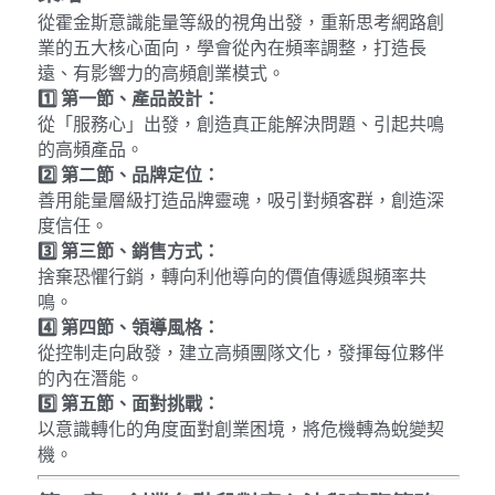
從霍金斯意識能量等級的視角出發，重新思考網路創
業的五大核心面向，學會從內在頻率調整，打造長
遠、有影響力的高頻創業模式。
1️
第一節、產品設計：
從「服務心」出發，創造真正能解決問題、引起共鳴
的高頻產品。
2️
第二節、品牌定位：
善用能量層級打造品牌靈魂，吸引對頻客群，創造深
度信任。
3️
第三節、銷售方式：
捨棄恐懼行銷，轉向利他導向的價值傳遞與頻率共
鳴。
4️
第四節、領導風格：
從控制走向啟發，建立高頻團隊文化，發揮每位夥伴
的內在潛能。
5️
第五節、面對挑戰：
以意識轉化的角度面對創業困境，將危機轉為蛻變契
機。