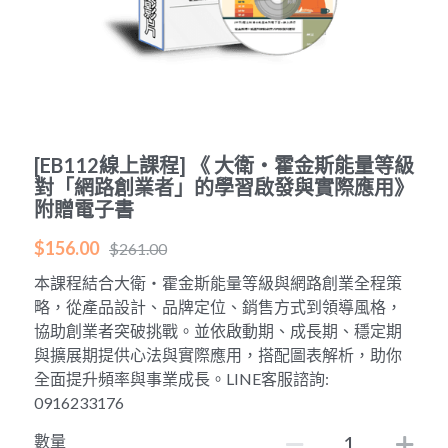
POWERED BY
[EB112線上課程] 《 大衛・霍金斯能量等級
對「網路創業者」的學習啟發與實際應用》
附贈電子書
$156.00
$261.00
本課程結合大衛・霍金斯能量等級與網路創業全程策
略，從產品設計、品牌定位、銷售方式到領導風格，
協助創業者突破挑戰。並依啟動期、成長期、穩定期
與擴展期提供心法與實際應用，搭配圖表解析，助你
全面提升頻率與事業成長。LINE客服諮詢:
0916233176
數量