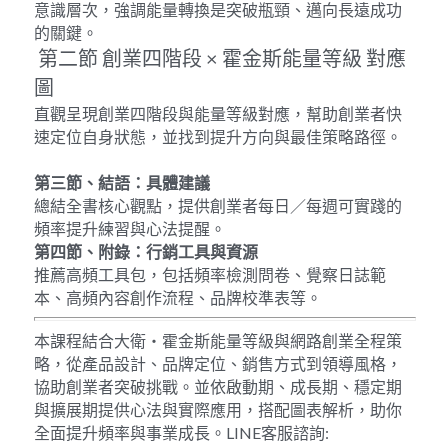
意識層次，強調能量轉換是突破瓶頸、邁向長遠成功
的關鍵。
 第二節 創業四階段 × 霍金斯能量等級 對應
圖
直觀呈現創業四階段與能量等級對應，幫助創業者快
速定位自身狀態，並找到提升方向與最佳策略路徑。
第三節、結語：具體建議
總結全書核心觀點，提供創業者每日／每週可實踐的
頻率提升練習與心法提醒。
第四節、附錄：行銷工具與資源
推薦高頻工具包，包括頻率檢測問卷、覺察日誌範
本、高頻內容創作流程、品牌校準表等。
本課程結合大衛・霍金斯能量等級與網路創業全程策
略，從產品設計、品牌定位、銷售方式到領導風格，
協助創業者突破挑戰。並依啟動期、成長期、穩定期
與擴展期提供心法與實際應用，搭配圖表解析，助你
全面提升頻率與事業成長。LINE客服諮詢: 