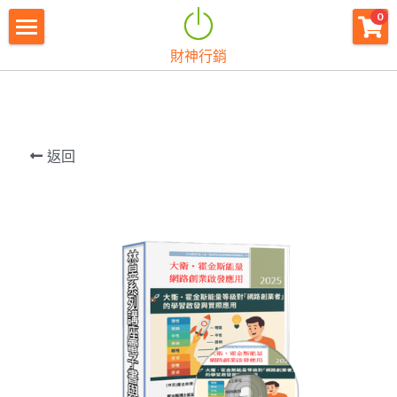
×
0
商品分類
財神行銷
財神首頁
所有商品分類
財神宗旨
創業痛點
返回
團隊資源
註冊會員
免費下載
最新消息
創業商城