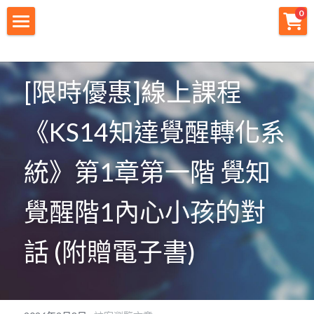
0
×
商品分類
財神首頁
所有商品分類
財神宗旨
[限時優惠]線上課程
創業痛點
《KS14知達覺醒轉化系
團隊資源
統》第1章第一階 覺知
註冊會員
覺醒階1內心小孩的對
免費下載
話 (附贈電子書)
最新消息
創業商城