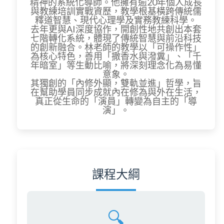
精神的系統化導師。他擁有逾20年個人成長
與教練培訓實戰資歷，教學根基橫跨傳統儒
釋道智慧、現代心理學及實務教練科學。
去年更與AI深度協作，開創性地共創出本套
七階轉化系統，體現了傳統智慧與前沿科技
的創新融合。林老師的教學以「可操作性」
為核心特色，善用「撒香水與潑糞」、「千
年暗室」等生動比喻，將深刻理念化為易懂
意象。
其獨創的「內修外顯，雙軌並進」哲學，旨
在幫助學員同步成就內在修為與外在生活，
真正從生命的「演員」轉變為自主的「導
演」。
課程大綱
🔍