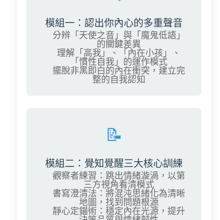
模組一：認出你內心的多重聲音
分辨「天使之音」與「魔鬼低語」
的關鍵差異
理解「高我」、「內在小孩」、
「慣性自我」的運作模式
擺脫非黑即白的內在衝突，建立完
整的自我認知
📝
模組二：覺知覺醒三大核心訓練
觀察者練習
：跳出情緒漩渦，以第
三方視角看清模式
書寫澄清法
：將混沌思緒化為清晰
地圖，找到問題根源
靜心定錨術
：穩定內在光源，提升
決策品質與情緒韌性