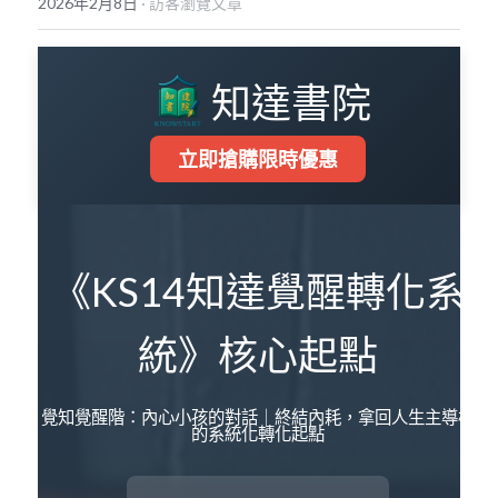
2026年2月8日
·
訪客瀏覽文章
POWERED BY
知達書院
立即搶購限時優惠
《KS14知達覺醒轉化系
統》核心起點
覺知覺醒階：內心小孩的對話｜終結內耗，拿回人生主導權
的系統化轉化起點