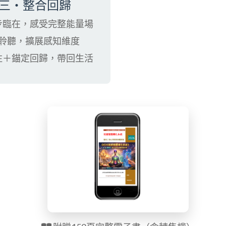
三・整合回歸
步臨在，感受完整能量場
聆聽，擴展感知維度
注＋錨定回歸，帶回生活