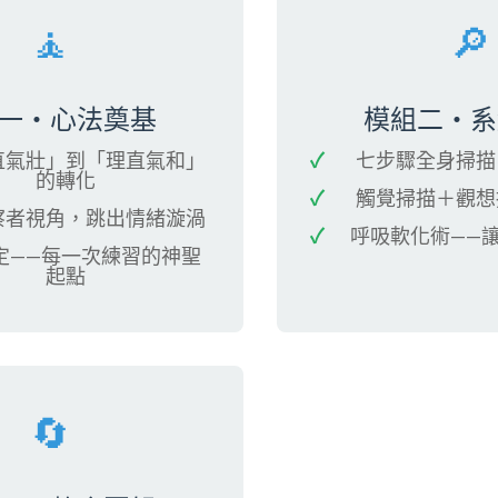
🧘
🔎
一・心法奠基
模組二・系
直氣壯」到「理直氣和」
七步驟全身掃描
的轉化
觸覺掃描＋觀想
察者視角，跳出情緒漩渦
呼吸軟化術——
定——每一次練習的神聖
起點
🔄