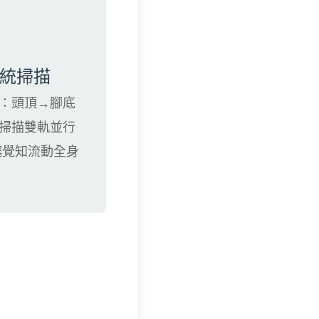
統掃描
：頭頂→腳底
掃描雙軌並行
讓覺知流動全身