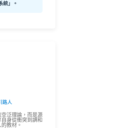
系統」。
引路人
談空泛理論，而是源
享自身從衝突到調和
人的教材。