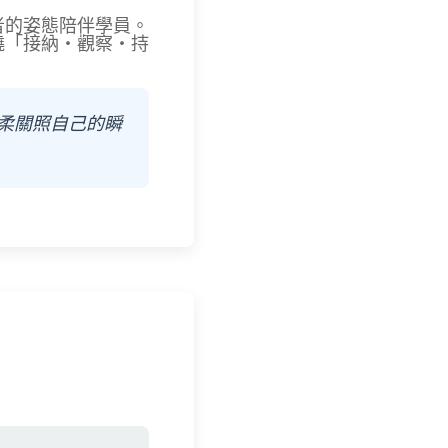
者的姿態陪伴學員。
繞「接納・觀察・持
柔關照自己的瞬