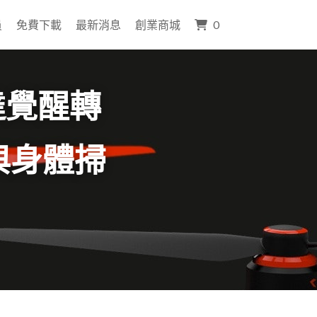
員
免費下載
最新消息
創業商城
0
達覺醒轉
與身體掃