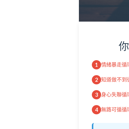
你
情緒暴走循
1
知道做不到
2
身心失聯循
3
無路可循循
4