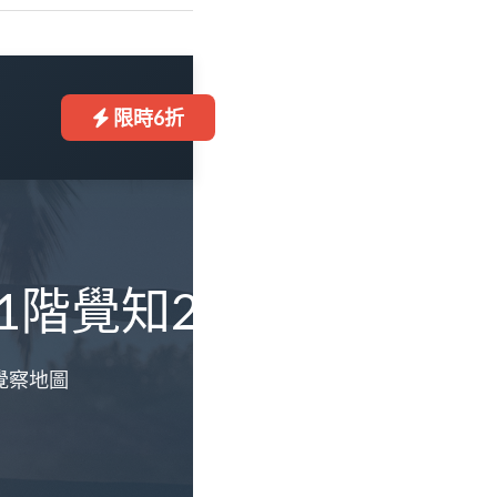
限時6折
1階覺知2
覺察地圖