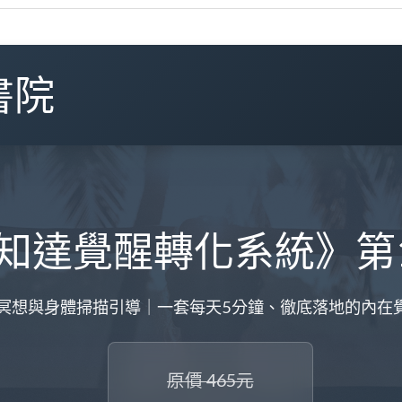
書院
5知達覺醒轉化系統》第
冥想與身體掃描引導｜一套每天5分鐘、徹底落地的內在
原價 465元