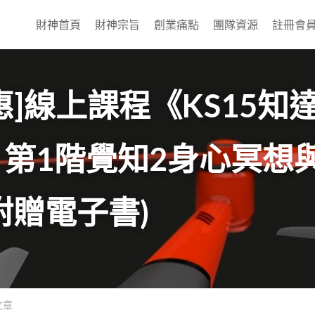
財神首頁
財神宗旨
創業痛點
團隊資源
註冊會
惠]線上課程《KS15知
第1階覺知2身心冥想
附贈電子書)
文章