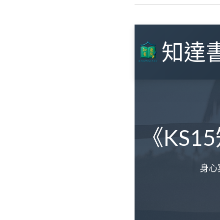
知達
《KS1
身心