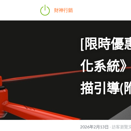
財神行銷
[限時優
化系統》
描引導(
2026年2月13日
·
訪客瀏覽