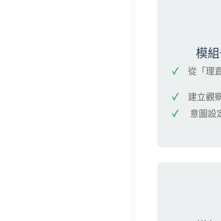
模組
從「理
建立觀
意圖設