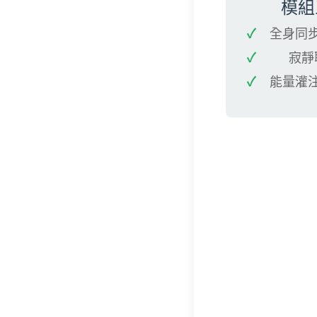
模組
全身同
寂靜
能量灌